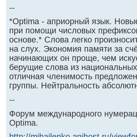
--
*Optima - aприорный язык. Новы
при помощи числовых префиксов
основе.* Слова легко произносит
на слух. Экономия памяти за сч
начинающих он проще, чем иску
берущие слова из национальных 
отличная членимость предложен
группы. Нейтральность абсолют
--
Форум международного нумерац
Optima.
http://mihajlenko.anihost.ru/view