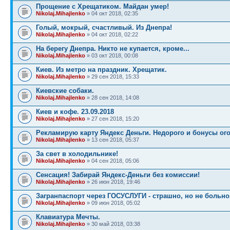
Прощение с Хрещатиком. Майдан умер!
Nikolaj.Mihajlenko
» 04 окт 2018, 02:35
Голый, мокрый, счастливый. Из Днепра!
Nikolaj.Mihajlenko
» 04 окт 2018, 02:22
На берегу Днепра. Никто не купается, кроме...
Nikolaj.Mihajlenko
» 03 окт 2018, 00:08
Киев. Из метро на праздник. Хрещатик.
Nikolaj.Mihajlenko
» 29 сен 2018, 15:33
Киевские собаки.
Nikolaj.Mihajlenko
» 28 сен 2018, 14:08
Киев и кофе. 23.09.2018
Nikolaj.Mihajlenko
» 27 сен 2018, 15:20
Рекламирую карту Яндекс Деньги. Недорого и бонусы ого-
Nikolaj.Mihajlenko
» 13 сен 2018, 05:37
За свет в холодильнике!
Nikolaj.Mihajlenko
» 04 сен 2018, 05:06
Сенсация! Забирай Яндекс-Деньги без комиссии!
Nikolaj.Mihajlenko
» 26 июн 2018, 19:46
Загранпаспорт через ГОСУСЛУГИ - страшно, но не больно
Nikolaj.Mihajlenko
» 09 июн 2018, 05:02
Клавиатура Мечты.
Nikolaj.Mihajlenko
» 30 май 2018, 03:38