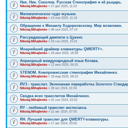
Ник. Ник. Соколов. Русская Стенография и её рыцарь.
Nikolaj.Mihajlenko
» 27 дек 2025, 11:23
Математическое чудо музыки.
Nikolaj.Mihajlenko
» 14 ноя 2025, 11:16
Обращение к Михаилу Ходорковскому. Мир возможен.
Nikolaj.Mihajlenko
» 08 ноя 2025, 07:24
Рассуждающий джипити о Цукенг.
Nikolaj.Mihajlenko
» 03 сен 2025, 15:01
Мощнейший драйвер клавиатуры QWERTY+.
Nikolaj.Mihajlenko
» 29 июл 2025, 18:38
Априорный международный язык Котава.
Nikolaj.Mihajlenko
» 12 июл 2025, 09:25
STENOM. Компромиссная стенография Михайленко.
Nikolaj.Mihajlenko
» 18 мар 2025, 09:15
RV3 - транслит. Экономная переработка Золотого Стандар
Nikolaj.Mihajlenko
» 28 окт 2024, 01:54
Сводка всех транслитов Михайленко.
Nikolaj.Mihajlenko
» 01 сен 2024, 03:52
RY - любимый транслит англосакса.
Nikolaj.Mihajlenko
» 22 авг 2024, 07:55
RH. Лучший транслит для QWERTY-клавиатуры.
Nikolaj.Mihajlenko
» 17 авг 2024, 03:55