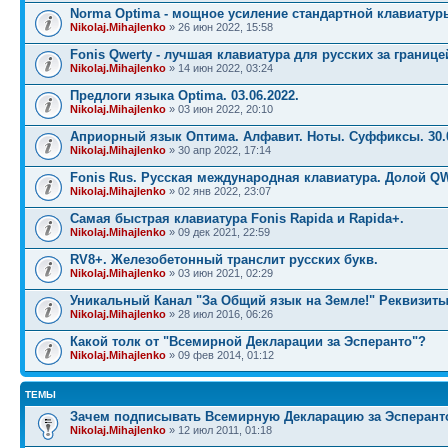
Norma Optima - мощное усиление стандартной клавиатур
Nikolaj.Mihajlenko
» 26 июн 2022, 15:58
Fonis Qwerty - лучшая клавиатура для русских за границе
Nikolaj.Mihajlenko
» 14 июн 2022, 03:24
Предлоги языка Optima. 03.06.2022.
Nikolaj.Mihajlenko
» 03 июн 2022, 20:10
Априорный язык Оптима. Алфавит. Ноты. Суффиксы. 30.0
Nikolaj.Mihajlenko
» 30 апр 2022, 17:14
Fonis Rus. Русская международная клавиатура. Долой Q
Nikolaj.Mihajlenko
» 02 янв 2022, 23:07
Самая быстрая клавиатура Fonis Rapida и Rapida+.
Nikolaj.Mihajlenko
» 09 дек 2021, 22:59
RV8+. Железобетонный транслит русских букв.
Nikolaj.Mihajlenko
» 03 июн 2021, 02:29
Уникальный Канал "За Общий язык на Земле!" Реквизиты
Nikolaj.Mihajlenko
» 28 июл 2016, 06:26
Какой толк от "Всемирной Декларации за Эсперанто"?
Nikolaj.Mihajlenko
» 09 фев 2014, 01:12
ТЕМЫ
Зачем подписывать Всемирную Декларацию за Эсперант
Nikolaj.Mihajlenko
» 12 июл 2011, 01:18