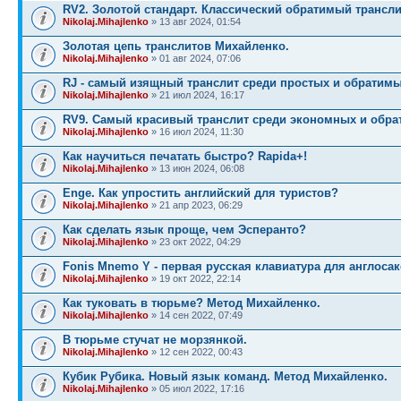
RV2. Золотой стандарт. Классический обратимый трансли
Nikolaj.Mihajlenko
» 13 авг 2024, 01:54
Золотая цепь транслитов Михайленко.
Nikolaj.Mihajlenko
» 01 авг 2024, 07:06
RJ - самый изящный транслит среди простых и обратимы
Nikolaj.Mihajlenko
» 21 июл 2024, 16:17
RV9. Самый красивый транслит среди экономных и обра
Nikolaj.Mihajlenko
» 16 июл 2024, 11:30
Как научиться печатать быстро? Rapida+!
Nikolaj.Mihajlenko
» 13 июн 2024, 06:08
Enge. Как упростить английский для туристов?
Nikolaj.Mihajlenko
» 21 апр 2023, 06:29
Как сделать язык проще, чем Эсперанто?
Nikolaj.Mihajlenko
» 23 окт 2022, 04:29
Fonis Mnemo Y - первая русская клавиатура для англосак
Nikolaj.Mihajlenko
» 19 окт 2022, 22:14
Как туковать в тюрьме? Метод Михайленко.
Nikolaj.Mihajlenko
» 14 сен 2022, 07:49
В тюрьме стучат не морзянкой.
Nikolaj.Mihajlenko
» 12 сен 2022, 00:43
Кубик Рубика. Новый язык команд. Метод Михайленко.
Nikolaj.Mihajlenko
» 05 июл 2022, 17:16