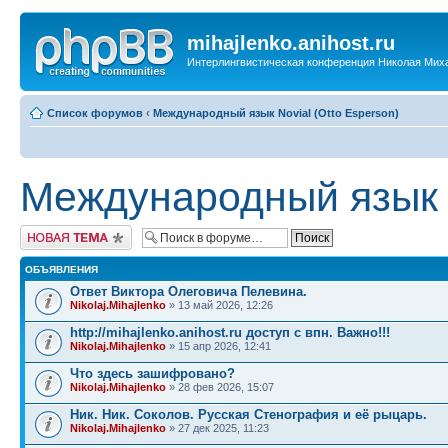
mihajlenko.anihost.ru
Интерлингвистическая конференция Николая Мих
Список форумов
‹
Международный язык Novial (Otto Esperson)
Международный язык N
Новая тема
ОБЪЯВЛЕНИЯ
Ответ Виктора Олеговича Пелевина.
Nikolaj.Mihajlenko
» 13 май 2026, 12:26
http://mihajlenko.anihost.ru доступ с впн. Важно!!!
Nikolaj.Mihajlenko
» 15 апр 2026, 12:41
Что здесь зашифровано?
Nikolaj.Mihajlenko
» 28 фев 2026, 15:07
Ник. Ник. Соколов. Русская Стенография и её рыцарь.
Nikolaj.Mihajlenko
» 27 дек 2025, 11:23