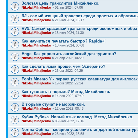
Золотая цепь транслитов Михайленко.
Nikolaj.Mihajlenko
» 01 авг 2024, 07:06
RJ - самый изящный транслит среди простых и обратимы
Nikolaj.Mihajlenko
» 21 июл 2024, 16:17
RV9. Самый красивый транслит среди экономных и обра
Nikolaj.Mihajlenko
» 16 июл 2024, 11:30
Как научиться печатать быстро? Rapida+!
Nikolaj.Mihajlenko
» 13 июн 2024, 06:08
Enge. Как упростить английский для туристов?
Nikolaj.Mihajlenko
» 21 апр 2023, 06:29
Как сделать язык проще, чем Эсперанто?
Nikolaj.Mihajlenko
» 23 окт 2022, 04:29
Fonis Mnemo Y - первая русская клавиатура для англосак
Nikolaj.Mihajlenko
» 19 окт 2022, 22:14
Как туковать в тюрьме? Метод Михайленко.
Nikolaj.Mihajlenko
» 14 сен 2022, 07:49
В тюрьме стучат не морзянкой.
Nikolaj.Mihajlenko
» 12 сен 2022, 00:43
Кубик Рубика. Новый язык команд. Метод Михайленко.
Nikolaj.Mihajlenko
» 05 июл 2022, 17:16
Norma Optima - мощное усиление стандартной клавиатур
Nikolaj.Mihajlenko
» 26 июн 2022, 15:58