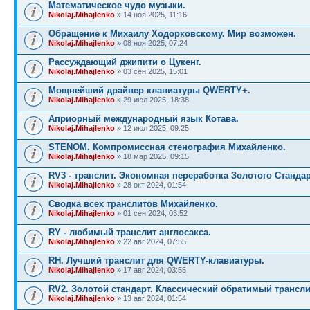
Математическое чудо музыки.
Nikolaj.Mihajlenko
» 14 ноя 2025, 11:16
Обращение к Михаилу Ходорковскому. Мир возможен.
Nikolaj.Mihajlenko
» 08 ноя 2025, 07:24
Рассуждающий джипити о Цукенг.
Nikolaj.Mihajlenko
» 03 сен 2025, 15:01
Мощнейший драйвер клавиатуры QWERTY+.
Nikolaj.Mihajlenko
» 29 июл 2025, 18:38
Априорный международный язык Котава.
Nikolaj.Mihajlenko
» 12 июл 2025, 09:25
STENOM. Компромиссная стенография Михайленко.
Nikolaj.Mihajlenko
» 18 мар 2025, 09:15
RV3 - транслит. Экономная переработка Золотого Стандар
Nikolaj.Mihajlenko
» 28 окт 2024, 01:54
Сводка всех транслитов Михайленко.
Nikolaj.Mihajlenko
» 01 сен 2024, 03:52
RY - любимый транслит англосакса.
Nikolaj.Mihajlenko
» 22 авг 2024, 07:55
RH. Лучший транслит для QWERTY-клавиатуры.
Nikolaj.Mihajlenko
» 17 авг 2024, 03:55
RV2. Золотой стандарт. Классический обратимый трансли
Nikolaj.Mihajlenko
» 13 авг 2024, 01:54