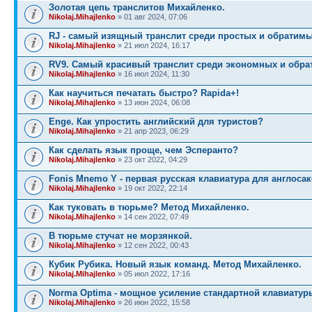
Золотая цепь транслитов Михайленко.
Nikolaj.Mihajlenko
» 01 авг 2024, 07:06
RJ - самый изящный транслит среди простых и обратимы
Nikolaj.Mihajlenko
» 21 июл 2024, 16:17
RV9. Самый красивый транслит среди экономных и обра
Nikolaj.Mihajlenko
» 16 июл 2024, 11:30
Как научиться печатать быстро? Rapida+!
Nikolaj.Mihajlenko
» 13 июн 2024, 06:08
Enge. Как упростить английский для туристов?
Nikolaj.Mihajlenko
» 21 апр 2023, 06:29
Как сделать язык проще, чем Эсперанто?
Nikolaj.Mihajlenko
» 23 окт 2022, 04:29
Fonis Mnemo Y - первая русская клавиатура для англосак
Nikolaj.Mihajlenko
» 19 окт 2022, 22:14
Как туковать в тюрьме? Метод Михайленко.
Nikolaj.Mihajlenko
» 14 сен 2022, 07:49
В тюрьме стучат не морзянкой.
Nikolaj.Mihajlenko
» 12 сен 2022, 00:43
Кубик Рубика. Новый язык команд. Метод Михайленко.
Nikolaj.Mihajlenko
» 05 июл 2022, 17:16
Norma Optima - мощное усиление стандартной клавиатур
Nikolaj.Mihajlenko
» 26 июн 2022, 15:58