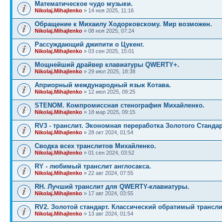
Математическое чудо музыки.
Nikolaj.Mihajlenko
» 14 ноя 2025, 11:16
Обращение к Михаилу Ходорковскому. Мир возможен.
Nikolaj.Mihajlenko
» 08 ноя 2025, 07:24
Рассуждающий джипити о Цукенг.
Nikolaj.Mihajlenko
» 03 сен 2025, 15:01
Мощнейший драйвер клавиатуры QWERTY+.
Nikolaj.Mihajlenko
» 29 июл 2025, 18:38
Априорный международный язык Котава.
Nikolaj.Mihajlenko
» 12 июл 2025, 09:25
STENOM. Компромиссная стенография Михайленко.
Nikolaj.Mihajlenko
» 18 мар 2025, 09:15
RV3 - транслит. Экономная переработка Золотого Стандар
Nikolaj.Mihajlenko
» 28 окт 2024, 01:54
Сводка всех транслитов Михайленко.
Nikolaj.Mihajlenko
» 01 сен 2024, 03:52
RY - любимый транслит англосакса.
Nikolaj.Mihajlenko
» 22 авг 2024, 07:55
RH. Лучший транслит для QWERTY-клавиатуры.
Nikolaj.Mihajlenko
» 17 авг 2024, 03:55
RV2. Золотой стандарт. Классический обратимый трансли
Nikolaj.Mihajlenko
» 13 авг 2024, 01:54