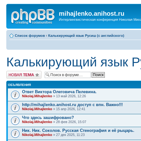
mihajlenko.anihost.ru
Интерлингвистическая конференция Николая Мих
Список форумов
‹
Калькирующий язык Русиш (с английского)
Калькирующий язык Ру
Новая тема
ОБЪЯВЛЕНИЯ
Ответ Виктора Олеговича Пелевина.
Nikolaj.Mihajlenko
» 13 май 2026, 12:26
http://mihajlenko.anihost.ru доступ с впн. Важно!!!
Nikolaj.Mihajlenko
» 15 апр 2026, 12:41
Что здесь зашифровано?
Nikolaj.Mihajlenko
» 28 фев 2026, 15:07
Ник. Ник. Соколов. Русская Стенография и её рыцарь.
Nikolaj.Mihajlenko
» 27 дек 2025, 11:23