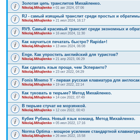
Золотая цепь транслитов Михайленко.
Nikolaj.Mihajlenko
» 01 авг 2024, 07:06
RJ - самый изящный транслит среди простых и обратимы
Nikolaj.Mihajlenko
» 21 июл 2024, 16:17
RV9. Самый красивый транслит среди экономных и обра
Nikolaj.Mihajlenko
» 16 июл 2024, 11:30
Как научиться печатать быстро? Rapida+!
Nikolaj.Mihajlenko
» 13 июн 2024, 06:08
Enge. Как упростить английский для туристов?
Nikolaj.Mihajlenko
» 21 апр 2023, 06:29
Как сделать язык проще, чем Эсперанто?
Nikolaj.Mihajlenko
» 23 окт 2022, 04:29
Fonis Mnemo Y - первая русская клавиатура для англосак
Nikolaj.Mihajlenko
» 19 окт 2022, 22:14
Как туковать в тюрьме? Метод Михайленко.
Nikolaj.Mihajlenko
» 14 сен 2022, 07:49
В тюрьме стучат не морзянкой.
Nikolaj.Mihajlenko
» 12 сен 2022, 00:43
Кубик Рубика. Новый язык команд. Метод Михайленко.
Nikolaj.Mihajlenko
» 05 июл 2022, 17:16
Norma Optima - мощное усиление стандартной клавиатур
Nikolaj.Mihajlenko
» 26 июн 2022, 15:58