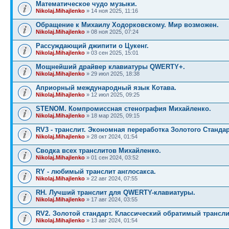
Математическое чудо музыки.
Nikolaj.Mihajlenko
» 14 ноя 2025, 11:16
Обращение к Михаилу Ходорковскому. Мир возможен.
Nikolaj.Mihajlenko
» 08 ноя 2025, 07:24
Рассуждающий джипити о Цукенг.
Nikolaj.Mihajlenko
» 03 сен 2025, 15:01
Мощнейший драйвер клавиатуры QWERTY+.
Nikolaj.Mihajlenko
» 29 июл 2025, 18:38
Априорный международный язык Котава.
Nikolaj.Mihajlenko
» 12 июл 2025, 09:25
STENOM. Компромиссная стенография Михайленко.
Nikolaj.Mihajlenko
» 18 мар 2025, 09:15
RV3 - транслит. Экономная переработка Золотого Стандар
Nikolaj.Mihajlenko
» 28 окт 2024, 01:54
Сводка всех транслитов Михайленко.
Nikolaj.Mihajlenko
» 01 сен 2024, 03:52
RY - любимый транслит англосакса.
Nikolaj.Mihajlenko
» 22 авг 2024, 07:55
RH. Лучший транслит для QWERTY-клавиатуры.
Nikolaj.Mihajlenko
» 17 авг 2024, 03:55
RV2. Золотой стандарт. Классический обратимый трансли
Nikolaj.Mihajlenko
» 13 авг 2024, 01:54