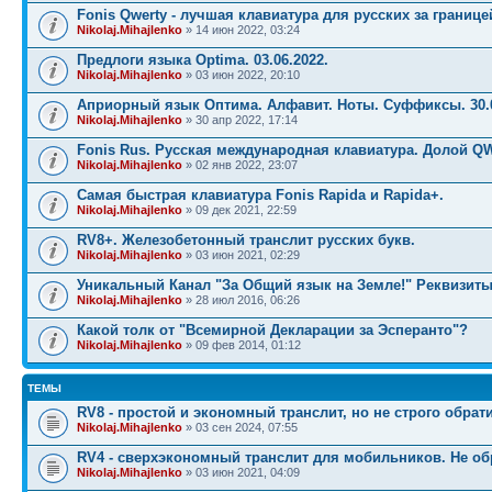
Fonis Qwerty - лучшая клавиатура для русских за границе
Nikolaj.Mihajlenko
» 14 июн 2022, 03:24
Предлоги языка Optima. 03.06.2022.
Nikolaj.Mihajlenko
» 03 июн 2022, 20:10
Априорный язык Оптима. Алфавит. Ноты. Суффиксы. 30.0
Nikolaj.Mihajlenko
» 30 апр 2022, 17:14
Fonis Rus. Русская международная клавиатура. Долой Q
Nikolaj.Mihajlenko
» 02 янв 2022, 23:07
Самая быстрая клавиатура Fonis Rapida и Rapida+.
Nikolaj.Mihajlenko
» 09 дек 2021, 22:59
RV8+. Железобетонный транслит русских букв.
Nikolaj.Mihajlenko
» 03 июн 2021, 02:29
Уникальный Канал "За Общий язык на Земле!" Реквизиты
Nikolaj.Mihajlenko
» 28 июл 2016, 06:26
Какой толк от "Всемирной Декларации за Эсперанто"?
Nikolaj.Mihajlenko
» 09 фев 2014, 01:12
ТЕМЫ
RV8 - простой и экономный транслит, но не строго обрат
Nikolaj.Mihajlenko
» 03 сен 2024, 07:55
RV4 - сверхэкономный транслит для мобильников. Не о
Nikolaj.Mihajlenko
» 03 июн 2021, 04:09