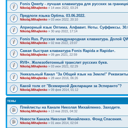
Fonis Qwerty - лучшая клавиатура для русских за границе
Nikolaj.Mihajlenko
» 14 июн 2022, 03:24
Предлоги языка Optima. 03.06.2022.
Nikolaj.Mihajlenko
» 03 июн 2022, 20:10
Априорный язык Оптима. Алфавит. Ноты. Суффиксы. 30.0
Nikolaj.Mihajlenko
» 30 апр 2022, 17:14
Fonis Rus. Русская международная клавиатура. Долой Q
Nikolaj.Mihajlenko
» 02 янв 2022, 23:07
Самая быстрая клавиатура Fonis Rapida и Rapida+.
Nikolaj.Mihajlenko
» 09 дек 2021, 22:59
RV8+. Железобетонный транслит русских букв.
Nikolaj.Mihajlenko
» 03 июн 2021, 02:29
Уникальный Канал "За Общий язык на Земле!" Реквизиты
Nikolaj.Mihajlenko
» 28 июл 2016, 06:26
Какой толк от "Всемирной Декларации за Эсперанто"?
Nikolaj.Mihajlenko
» 09 фев 2014, 01:12
ТЕМЫ
Плейлисты на Канале Николая Михайленко. Заходите.
Nikolaj.Mihajlenko
» 13 янв 2015, 04:32
Новости Канала Николая Михайленко. Фонд Спасения.
Nikolaj.Mihajlenko
» 01 июн 2014, 02:04