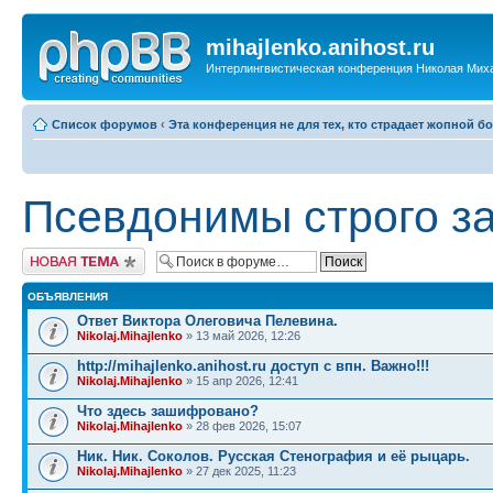
mihajlenko.anihost.ru
Интерлингвистическая конференция Николая Мих
Список форумов
‹
Эта конференция не для тех, кто страдает жопной б
Псевдонимы строго з
Новая тема
ОБЪЯВЛЕНИЯ
Ответ Виктора Олеговича Пелевина.
Nikolaj.Mihajlenko
» 13 май 2026, 12:26
http://mihajlenko.anihost.ru доступ с впн. Важно!!!
Nikolaj.Mihajlenko
» 15 апр 2026, 12:41
Что здесь зашифровано?
Nikolaj.Mihajlenko
» 28 фев 2026, 15:07
Ник. Ник. Соколов. Русская Стенография и её рыцарь.
Nikolaj.Mihajlenko
» 27 дек 2025, 11:23