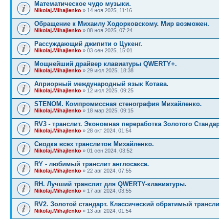
Математическое чудо музыки.
Nikolaj.Mihajlenko
» 14 ноя 2025, 11:16
Обращение к Михаилу Ходорковскому. Мир возможен.
Nikolaj.Mihajlenko
» 08 ноя 2025, 07:24
Рассуждающий джипити о Цукенг.
Nikolaj.Mihajlenko
» 03 сен 2025, 15:01
Мощнейший драйвер клавиатуры QWERTY+.
Nikolaj.Mihajlenko
» 29 июл 2025, 18:38
Априорный международный язык Котава.
Nikolaj.Mihajlenko
» 12 июл 2025, 09:25
STENOM. Компромиссная стенография Михайленко.
Nikolaj.Mihajlenko
» 18 мар 2025, 09:15
RV3 - транслит. Экономная переработка Золотого Стандар
Nikolaj.Mihajlenko
» 28 окт 2024, 01:54
Сводка всех транслитов Михайленко.
Nikolaj.Mihajlenko
» 01 сен 2024, 03:52
RY - любимый транслит англосакса.
Nikolaj.Mihajlenko
» 22 авг 2024, 07:55
RH. Лучший транслит для QWERTY-клавиатуры.
Nikolaj.Mihajlenko
» 17 авг 2024, 03:55
RV2. Золотой стандарт. Классический обратимый трансли
Nikolaj.Mihajlenko
» 13 авг 2024, 01:54