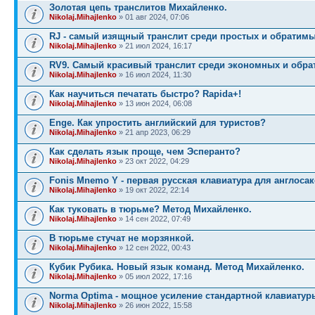
Золотая цепь транслитов Михайленко.
Nikolaj.Mihajlenko
» 01 авг 2024, 07:06
RJ - самый изящный транслит среди простых и обратимы
Nikolaj.Mihajlenko
» 21 июл 2024, 16:17
RV9. Самый красивый транслит среди экономных и обра
Nikolaj.Mihajlenko
» 16 июл 2024, 11:30
Как научиться печатать быстро? Rapida+!
Nikolaj.Mihajlenko
» 13 июн 2024, 06:08
Enge. Как упростить английский для туристов?
Nikolaj.Mihajlenko
» 21 апр 2023, 06:29
Как сделать язык проще, чем Эсперанто?
Nikolaj.Mihajlenko
» 23 окт 2022, 04:29
Fonis Mnemo Y - первая русская клавиатура для англосак
Nikolaj.Mihajlenko
» 19 окт 2022, 22:14
Как туковать в тюрьме? Метод Михайленко.
Nikolaj.Mihajlenko
» 14 сен 2022, 07:49
В тюрьме стучат не морзянкой.
Nikolaj.Mihajlenko
» 12 сен 2022, 00:43
Кубик Рубика. Новый язык команд. Метод Михайленко.
Nikolaj.Mihajlenko
» 05 июл 2022, 17:16
Norma Optima - мощное усиление стандартной клавиатур
Nikolaj.Mihajlenko
» 26 июн 2022, 15:58