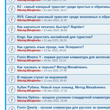
RJ - самый изящный транслит среди простых и обратимы
Nikolaj.Mihajlenko
» 21 июл 2024, 16:17
RV9. Самый красивый транслит среди экономных и обра
Nikolaj.Mihajlenko
» 16 июл 2024, 11:30
Как научиться печатать быстро? Rapida+!
Nikolaj.Mihajlenko
» 13 июн 2024, 06:08
Enge. Как упростить английский для туристов?
Nikolaj.Mihajlenko
» 21 апр 2023, 06:29
Как сделать язык проще, чем Эсперанто?
Nikolaj.Mihajlenko
» 23 окт 2022, 04:29
Fonis Mnemo Y - первая русская клавиатура для англосак
Nikolaj.Mihajlenko
» 19 окт 2022, 22:14
Как туковать в тюрьме? Метод Михайленко.
Nikolaj.Mihajlenko
» 14 сен 2022, 07:49
В тюрьме стучат не морзянкой.
Nikolaj.Mihajlenko
» 12 сен 2022, 00:43
Кубик Рубика. Новый язык команд. Метод Михайленко.
Nikolaj.Mihajlenko
» 05 июл 2022, 17:16
Norma Optima - мощное усиление стандартной клавиатур
Nikolaj.Mihajlenko
» 26 июн 2022, 15:58
Fonis Qwerty - лучшая клавиатура для русских за границе