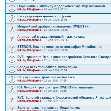
Обращение к Михаилу Ходорковскому. Мир возможен.
Nikolaj.Mihajlenko
» 08 ноя 2025, 07:24
Рассуждающий джипити о Цукенг.
Nikolaj.Mihajlenko
» 03 сен 2025, 15:01
Мощнейший драйвер клавиатуры QWERTY+.
Nikolaj.Mihajlenko
» 29 июл 2025, 18:38
Априорный международный язык Котава.
Nikolaj.Mihajlenko
» 12 июл 2025, 09:25
STENOM. Компромиссная стенография Михайленко.
Nikolaj.Mihajlenko
» 18 мар 2025, 09:15
RV3 - транслит. Экономная переработка Золотого Стандар
Nikolaj.Mihajlenko
» 28 окт 2024, 01:54
Сводка всех транслитов Михайленко.
Nikolaj.Mihajlenko
» 01 сен 2024, 03:52
RY - любимый транслит англосакса.
Nikolaj.Mihajlenko
» 22 авг 2024, 07:55
RH. Лучший транслит для QWERTY-клавиатуры.
Nikolaj.Mihajlenko
» 17 авг 2024, 03:55
RV2. Золотой стандарт. Классический обратимый трансли
Nikolaj.Mihajlenko
» 13 авг 2024, 01:54
Золотая цепь транслитов Михайленко.
Nikolaj.Mihajlenko
» 01 авг 2024, 07:06