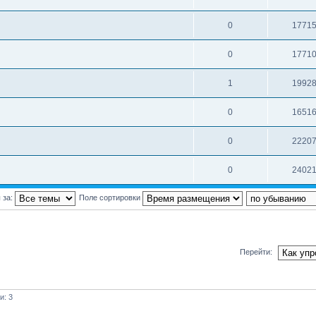
0
1771
0
1771
1
1992
0
1651
0
2220
0
2402
 за:
Поле сортировки
Перейти:
и: 3