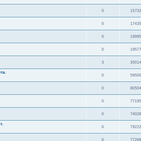
0
1573
0
1743
0
1999
0
1957
3
3501
та.
0
5950
0
8050
0
7719
0
7402
т.
0
7922
0
7726