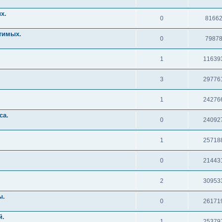
х.
0
8166
тимых.
0
7987
1
11639
3
29776
1
24276
са.
0
24092
1
25718
0
21443
2
30953
ы.
0
26171
й.
1
25379