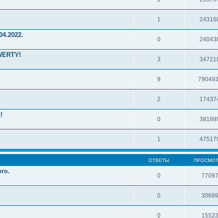
1
24316
4.2022.
0
24043
WERTY!
3
34721
9
79049
2
17437
!
0
38189
1
47517
ОТВЕТЫ
ПРОСМО
го.
0
7709
0
3069
0
1552