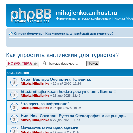
mihajlenko.anihost.ru
Интерлингвистическая конференция Николая Мих
Список форумов
‹
Как упростить английский для туристов?
Как упростить английский для туристов?
Новая тема
ОБЪЯВЛЕНИЯ
Ответ Виктора Олеговича Пелевина.
Nikolaj.Mihajlenko
» 13 май 2026, 12:26
http://mihajlenko.anihost.ru доступ с впн. Важно!!!
Nikolaj.Mihajlenko
» 15 апр 2026, 12:41
Что здесь зашифровано?
Nikolaj.Mihajlenko
» 28 фев 2026, 15:07
Ник. Ник. Соколов. Русская Стенография и её рыцарь.
Nikolaj.Mihajlenko
» 27 дек 2025, 11:23
Математическое чудо музыки.
Nikolaj.Mihajlenko
» 14 ноя 2025, 11:16