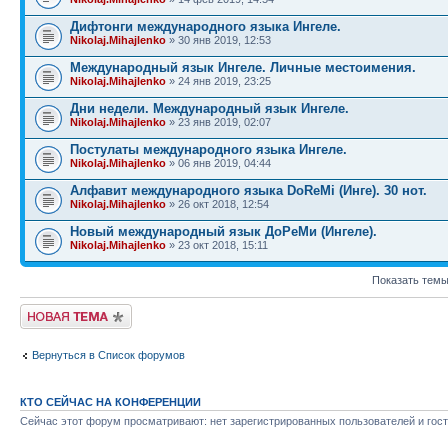
Дифтонги международного языка Ингеле.
Nikolaj.Mihajlenko
» 30 янв 2019, 12:53
Международный язык Ингеле. Личные местоимения.
Nikolaj.Mihajlenko
» 24 янв 2019, 23:25
Дни недели. Международный язык Ингеле.
Nikolaj.Mihajlenko
» 23 янв 2019, 02:07
Постулаты международного языка Ингеле.
Nikolaj.Mihajlenko
» 06 янв 2019, 04:44
Алфавит международного языка DoReMi (Инге). 30 нот.
Nikolaj.Mihajlenko
» 26 окт 2018, 12:54
Новый международный язык ДоРеМи (Ингеле).
Nikolaj.Mihajlenko
» 23 окт 2018, 15:11
Показать темы
Новая тема
Вернуться в Список форумов
КТО СЕЙЧАС НА КОНФЕРЕНЦИИ
Сейчас этот форум просматривают: нет зарегистрированных пользователей и гост