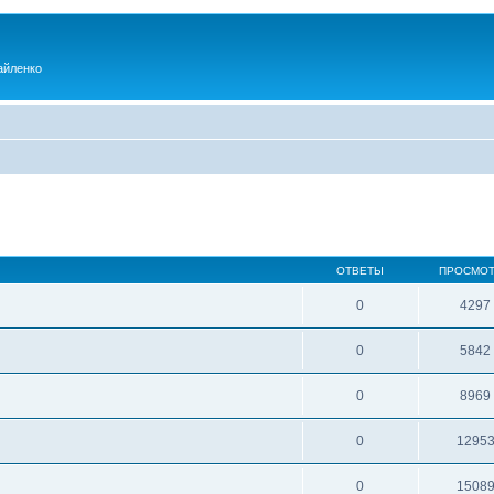
айленко
ОТВЕТЫ
ПРОСМО
0
4297
0
5842
0
8969
0
1295
0
1508