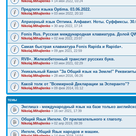
Nikolaj.Mihajlenko
» 14 июн 2022, 03:24
Предлоги языка Optima. 03.06.2022.
Nikolaj.Mihajlenko
» 03 июн 2022, 20:10
Априорный язык Оптима. Алфавит. Ноты. Суффиксы. 30.0
Nikolaj.Mihajlenko
» 30 апр 2022, 17:14
Fonis Rus. Русская международная клавиатура. Долой Q
Nikolaj.Mihajlenko
» 02 янв 2022, 23:07
Самая быстрая клавиатура Fonis Rapida и Rapida+.
Nikolaj.Mihajlenko
» 09 дек 2021, 22:59
RV8+. Железобетонный транслит русских букв.
Nikolaj.Mihajlenko
» 03 июн 2021, 02:29
Уникальный Канал "За Общий язык на Земле!" Реквизиты
Nikolaj.Mihajlenko
» 28 июл 2016, 06:26
Какой толк от "Всемирной Декларации за Эсперанто"?
Nikolaj.Mihajlenko
» 09 фев 2014, 01:12
ТЕМЫ
Энглишэ - международный язык на базе только английско
Nikolaj.Mihajlenko
» 16 окт 2021, 17:39
Общий Язык Ингеле. От прилагательного к глаголу.
Nikolaj.Mihajlenko
» 02 апр 2019, 09:39
Ингеле, Общий Язык народов и машин.
Nikolaj.Mihajlenko
» 14 фев 2019, 14:54