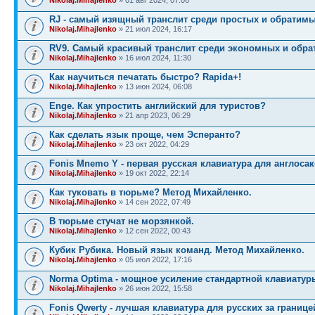
RJ - самый изящный транслит среди простых и обратимы
Nikolaj.Mihajlenko
» 21 июл 2024, 16:17
RV9. Самый красивый транслит среди экономных и обра
Nikolaj.Mihajlenko
» 16 июл 2024, 11:30
Как научиться печатать быстро? Rapida+!
Nikolaj.Mihajlenko
» 13 июн 2024, 06:08
Enge. Как упростить английский для туристов?
Nikolaj.Mihajlenko
» 21 апр 2023, 06:29
Как сделать язык проще, чем Эсперанто?
Nikolaj.Mihajlenko
» 23 окт 2022, 04:29
Fonis Mnemo Y - первая русская клавиатура для англосак
Nikolaj.Mihajlenko
» 19 окт 2022, 22:14
Как туковать в тюрьме? Метод Михайленко.
Nikolaj.Mihajlenko
» 14 сен 2022, 07:49
В тюрьме стучат не морзянкой.
Nikolaj.Mihajlenko
» 12 сен 2022, 00:43
Кубик Рубика. Новый язык команд. Метод Михайленко.
Nikolaj.Mihajlenko
» 05 июл 2022, 17:16
Norma Optima - мощное усиление стандартной клавиатур
Nikolaj.Mihajlenko
» 26 июн 2022, 15:58
Fonis Qwerty - лучшая клавиатура для русских за границе