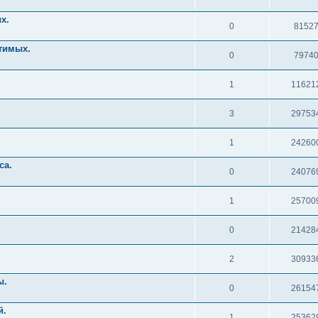
х.
0
8152
тимых.
0
7974
1
11621
3
29753
1
24260
са.
0
24076
1
25700
0
21428
2
30933
ы.
0
26154
й.
1
25362