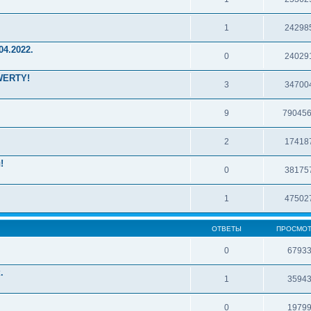
1
24298
4.2022.
0
24029
WERTY!
3
34700
9
79045
2
17418
!
0
38175
1
47502
ОТВЕТЫ
ПРОСМО
0
6793
.
1
3594
0
1979