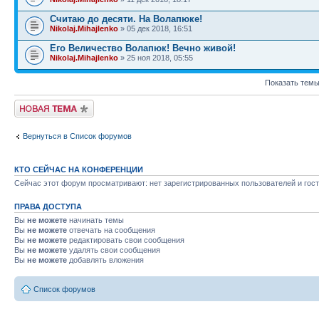
Считаю до десяти. На Волапюке!
Nikolaj.Mihajlenko
» 05 дек 2018, 16:51
Его Величество Волапюк! Вечно живой!
Nikolaj.Mihajlenko
» 25 ноя 2018, 05:55
Показать темы
Новая тема
Вернуться в Список форумов
КТО СЕЙЧАС НА КОНФЕРЕНЦИИ
Сейчас этот форум просматривают: нет зарегистрированных пользователей и гост
ПРАВА ДОСТУПА
Вы
не можете
начинать темы
Вы
не можете
отвечать на сообщения
Вы
не можете
редактировать свои сообщения
Вы
не можете
удалять свои сообщения
Вы
не можете
добавлять вложения
Список форумов