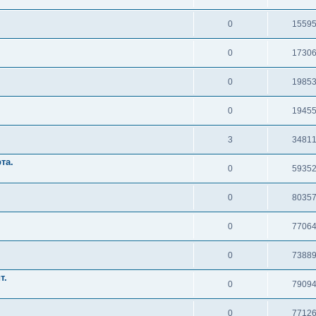
0
1559
0
1730
0
1985
0
1945
3
3481
та.
0
5935
0
8035
0
7706
0
7388
т.
0
7909
0
7712