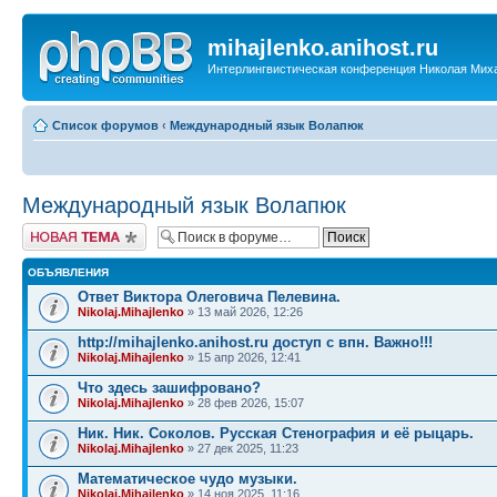
mihajlenko.anihost.ru
Интерлингвистическая конференция Николая Мих
Список форумов
‹
Международный язык Волапюк
Международный язык Волапюк
Новая тема
ОБЪЯВЛЕНИЯ
Ответ Виктора Олеговича Пелевина.
Nikolaj.Mihajlenko
» 13 май 2026, 12:26
http://mihajlenko.anihost.ru доступ с впн. Важно!!!
Nikolaj.Mihajlenko
» 15 апр 2026, 12:41
Что здесь зашифровано?
Nikolaj.Mihajlenko
» 28 фев 2026, 15:07
Ник. Ник. Соколов. Русская Стенография и её рыцарь.
Nikolaj.Mihajlenko
» 27 дек 2025, 11:23
Математическое чудо музыки.
Nikolaj.Mihajlenko
» 14 ноя 2025, 11:16