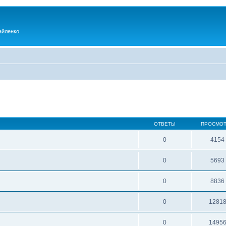
айленко
ОТВЕТЫ
ПРОСМО
0
4154
0
5693
0
8836
0
1281
0
1495