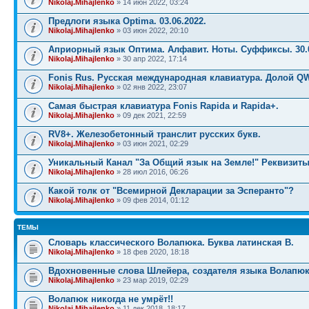
Nikolaj.Mihajlenko
» 14 июн 2022, 03:24
Предлоги языка Optima. 03.06.2022.
Nikolaj.Mihajlenko
» 03 июн 2022, 20:10
Априорный язык Оптима. Алфавит. Ноты. Суффиксы. 30.0
Nikolaj.Mihajlenko
» 30 апр 2022, 17:14
Fonis Rus. Русская международная клавиатура. Долой Q
Nikolaj.Mihajlenko
» 02 янв 2022, 23:07
Самая быстрая клавиатура Fonis Rapida и Rapida+.
Nikolaj.Mihajlenko
» 09 дек 2021, 22:59
RV8+. Железобетонный транслит русских букв.
Nikolaj.Mihajlenko
» 03 июн 2021, 02:29
Уникальный Канал "За Общий язык на Земле!" Реквизиты
Nikolaj.Mihajlenko
» 28 июл 2016, 06:26
Какой толк от "Всемирной Декларации за Эсперанто"?
Nikolaj.Mihajlenko
» 09 фев 2014, 01:12
ТЕМЫ
Словарь классического Волапюка. Буква латинская B.
Nikolaj.Mihajlenko
» 18 фев 2020, 18:18
Вдохновенные слова Шлейера, создателя языка Волапюк
Nikolaj.Mihajlenko
» 23 мар 2019, 02:29
Волапюк никогда не умрёт!!
Nikolaj.Mihajlenko
» 11 дек 2018, 18:17