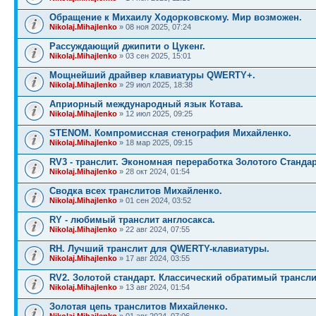
Обращение к Михаилу Ходорковскому. Мир возможен.
Nikolaj.Mihajlenko
» 08 ноя 2025, 07:24
Рассуждающий джипити о Цукенг.
Nikolaj.Mihajlenko
» 03 сен 2025, 15:01
Мощнейший драйвер клавиатуры QWERTY+.
Nikolaj.Mihajlenko
» 29 июл 2025, 18:38
Априорный международный язык Котава.
Nikolaj.Mihajlenko
» 12 июл 2025, 09:25
STENOM. Компромиссная стенография Михайленко.
Nikolaj.Mihajlenko
» 18 мар 2025, 09:15
RV3 - транслит. Экономная переработка Золотого Стандар
Nikolaj.Mihajlenko
» 28 окт 2024, 01:54
Сводка всех транслитов Михайленко.
Nikolaj.Mihajlenko
» 01 сен 2024, 03:52
RY - любимый транслит англосакса.
Nikolaj.Mihajlenko
» 22 авг 2024, 07:55
RH. Лучший транслит для QWERTY-клавиатуры.
Nikolaj.Mihajlenko
» 17 авг 2024, 03:55
RV2. Золотой стандарт. Классический обратимый трансли
Nikolaj.Mihajlenko
» 13 авг 2024, 01:54
Золотая цепь транслитов Михайленко.
Nikolaj.Mihajlenko
» 01 авг 2024, 07:06