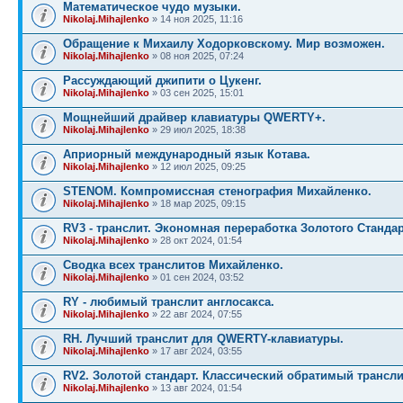
Математическое чудо музыки.
Nikolaj.Mihajlenko
» 14 ноя 2025, 11:16
Обращение к Михаилу Ходорковскому. Мир возможен.
Nikolaj.Mihajlenko
» 08 ноя 2025, 07:24
Рассуждающий джипити о Цукенг.
Nikolaj.Mihajlenko
» 03 сен 2025, 15:01
Мощнейший драйвер клавиатуры QWERTY+.
Nikolaj.Mihajlenko
» 29 июл 2025, 18:38
Априорный международный язык Котава.
Nikolaj.Mihajlenko
» 12 июл 2025, 09:25
STENOM. Компромиссная стенография Михайленко.
Nikolaj.Mihajlenko
» 18 мар 2025, 09:15
RV3 - транслит. Экономная переработка Золотого Стандар
Nikolaj.Mihajlenko
» 28 окт 2024, 01:54
Сводка всех транслитов Михайленко.
Nikolaj.Mihajlenko
» 01 сен 2024, 03:52
RY - любимый транслит англосакса.
Nikolaj.Mihajlenko
» 22 авг 2024, 07:55
RH. Лучший транслит для QWERTY-клавиатуры.
Nikolaj.Mihajlenko
» 17 авг 2024, 03:55
RV2. Золотой стандарт. Классический обратимый трансли
Nikolaj.Mihajlenko
» 13 авг 2024, 01:54