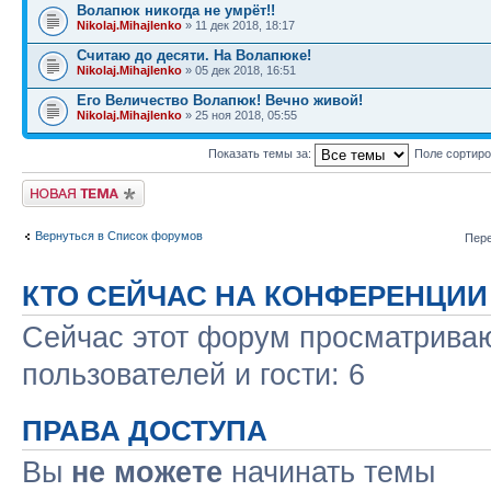
Волапюк никогда не умрёт!!
Nikolaj.Mihajlenko
» 11 дек 2018, 18:17
Считаю до десяти. На Волапюке!
Nikolaj.Mihajlenko
» 05 дек 2018, 16:51
Его Величество Волапюк! Вечно живой!
Nikolaj.Mihajlenko
» 25 ноя 2018, 05:55
Показать темы за:
Поле сортир
Новая тема
Вернуться в Список форумов
Пере
КТО СЕЙЧАС НА КОНФЕРЕНЦИИ
Сейчас этот форум просматриваю
пользователей и гости: 6
ПРАВА ДОСТУПА
Вы
не можете
начинать темы