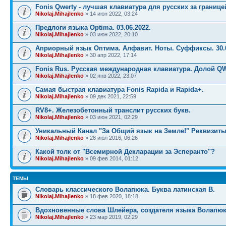
Fonis Qwerty - лучшая клавиатура для русских за границе
Nikolaj.Mihajlenko
» 14 июн 2022, 03:24
Предлоги языка Optima. 03.06.2022.
Nikolaj.Mihajlenko
» 03 июн 2022, 20:10
Априорный язык Оптима. Алфавит. Ноты. Суффиксы. 30.0
Nikolaj.Mihajlenko
» 30 апр 2022, 17:14
Fonis Rus. Русская международная клавиатура. Долой Q
Nikolaj.Mihajlenko
» 02 янв 2022, 23:07
Самая быстрая клавиатура Fonis Rapida и Rapida+.
Nikolaj.Mihajlenko
» 09 дек 2021, 22:59
RV8+. Железобетонный транслит русских букв.
Nikolaj.Mihajlenko
» 03 июн 2021, 02:29
Уникальный Канал "За Общий язык на Земле!" Реквизиты
Nikolaj.Mihajlenko
» 28 июл 2016, 06:26
Какой толк от "Всемирной Декларации за Эсперанто"?
Nikolaj.Mihajlenko
» 09 фев 2014, 01:12
ТЕМЫ
Словарь классического Волапюка. Буква латинская B.
Nikolaj.Mihajlenko
» 18 фев 2020, 18:18
Вдохновенные слова Шлейера, создателя языка Волапюк
Nikolaj.Mihajlenko
» 23 мар 2019, 02:29