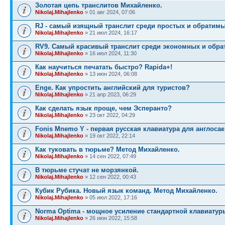
Золотая цепь транслитов Михайленко.
Nikolaj.Mihajlenko
» 01 авг 2024, 07:06
RJ - самый изящный транслит среди простых и обратимы
Nikolaj.Mihajlenko
» 21 июл 2024, 16:17
RV9. Самый красивый транслит среди экономных и обра
Nikolaj.Mihajlenko
» 16 июл 2024, 11:30
Как научиться печатать быстро? Rapida+!
Nikolaj.Mihajlenko
» 13 июн 2024, 06:08
Enge. Как упростить английский для туристов?
Nikolaj.Mihajlenko
» 21 апр 2023, 06:29
Как сделать язык проще, чем Эсперанто?
Nikolaj.Mihajlenko
» 23 окт 2022, 04:29
Fonis Mnemo Y - первая русская клавиатура для англосак
Nikolaj.Mihajlenko
» 19 окт 2022, 22:14
Как туковать в тюрьме? Метод Михайленко.
Nikolaj.Mihajlenko
» 14 сен 2022, 07:49
В тюрьме стучат не морзянкой.
Nikolaj.Mihajlenko
» 12 сен 2022, 00:43
Кубик Рубика. Новый язык команд. Метод Михайленко.
Nikolaj.Mihajlenko
» 05 июл 2022, 17:16
Norma Optima - мощное усиление стандартной клавиатур
Nikolaj.Mihajlenko
» 26 июн 2022, 15:58