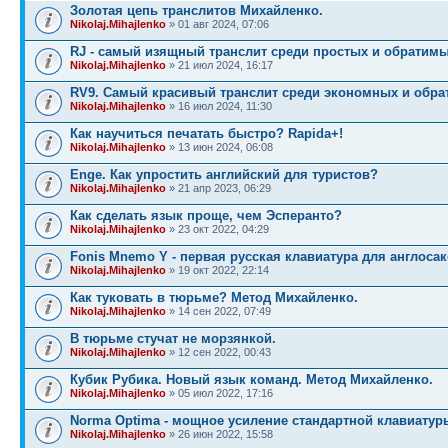
Золотая цепь транслитов Михайленко.
Nikolaj.Mihajlenko
» 01 авг 2024, 07:06
RJ - самый изящный транслит среди простых и обратимы
Nikolaj.Mihajlenko
» 21 июл 2024, 16:17
RV9. Самый красивый транслит среди экономных и обра
Nikolaj.Mihajlenko
» 16 июл 2024, 11:30
Как научиться печатать быстро? Rapida+!
Nikolaj.Mihajlenko
» 13 июн 2024, 06:08
Enge. Как упростить английский для туристов?
Nikolaj.Mihajlenko
» 21 апр 2023, 06:29
Как сделать язык проще, чем Эсперанто?
Nikolaj.Mihajlenko
» 23 окт 2022, 04:29
Fonis Mnemo Y - первая русская клавиатура для англосак
Nikolaj.Mihajlenko
» 19 окт 2022, 22:14
Как туковать в тюрьме? Метод Михайленко.
Nikolaj.Mihajlenko
» 14 сен 2022, 07:49
В тюрьме стучат не морзянкой.
Nikolaj.Mihajlenko
» 12 сен 2022, 00:43
Кубик Рубика. Новый язык команд. Метод Михайленко.
Nikolaj.Mihajlenko
» 05 июл 2022, 17:16
Norma Optima - мощное усиление стандартной клавиатур
Nikolaj.Mihajlenko
» 26 июн 2022, 15:58