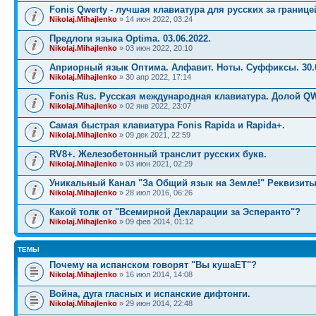
Fonis Qwerty - лучшая клавиатура для русских за границе
Nikolaj.Mihajlenko
» 14 июн 2022, 03:24
Предлоги языка Optima. 03.06.2022.
Nikolaj.Mihajlenko
» 03 июн 2022, 20:10
Априорный язык Оптима. Алфавит. Ноты. Суффиксы. 30.0
Nikolaj.Mihajlenko
» 30 апр 2022, 17:14
Fonis Rus. Русская международная клавиатура. Долой Q
Nikolaj.Mihajlenko
» 02 янв 2022, 23:07
Самая быстрая клавиатура Fonis Rapida и Rapida+.
Nikolaj.Mihajlenko
» 09 дек 2021, 22:59
RV8+. Железобетонный транслит русских букв.
Nikolaj.Mihajlenko
» 03 июн 2021, 02:29
Уникальный Канал "За Общий язык на Земле!" Реквизиты
Nikolaj.Mihajlenko
» 28 июл 2016, 06:26
Какой толк от "Всемирной Декларации за Эсперанто"?
Nikolaj.Mihajlenko
» 09 фев 2014, 01:12
ТЕМЫ
Почему на испанском говорят "Вы кушаЕТ"?
Nikolaj.Mihajlenko
» 16 июл 2014, 14:08
Война, дуга гласных и испанские дифтонги.
Nikolaj.Mihajlenko
» 29 июн 2014, 22:48