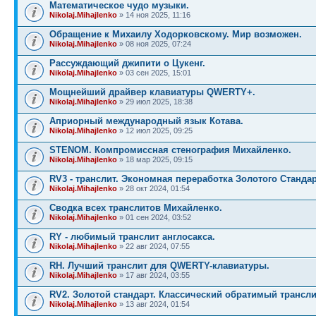
Математическое чудо музыки.
Nikolaj.Mihajlenko
» 14 ноя 2025, 11:16
Обращение к Михаилу Ходорковскому. Мир возможен.
Nikolaj.Mihajlenko
» 08 ноя 2025, 07:24
Рассуждающий джипити о Цукенг.
Nikolaj.Mihajlenko
» 03 сен 2025, 15:01
Мощнейший драйвер клавиатуры QWERTY+.
Nikolaj.Mihajlenko
» 29 июл 2025, 18:38
Априорный международный язык Котава.
Nikolaj.Mihajlenko
» 12 июл 2025, 09:25
STENOM. Компромиссная стенография Михайленко.
Nikolaj.Mihajlenko
» 18 мар 2025, 09:15
RV3 - транслит. Экономная переработка Золотого Стандар
Nikolaj.Mihajlenko
» 28 окт 2024, 01:54
Сводка всех транслитов Михайленко.
Nikolaj.Mihajlenko
» 01 сен 2024, 03:52
RY - любимый транслит англосакса.
Nikolaj.Mihajlenko
» 22 авг 2024, 07:55
RH. Лучший транслит для QWERTY-клавиатуры.
Nikolaj.Mihajlenko
» 17 авг 2024, 03:55
RV2. Золотой стандарт. Классический обратимый трансли
Nikolaj.Mihajlenko
» 13 авг 2024, 01:54