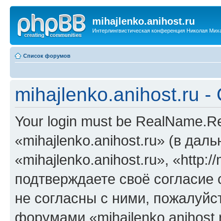
mihajlenko.anihost.ru
Интерлингвистическая конференция Николая Мих
Список форумов
mihajlenko.anihost.ru 
Your login must be RealName.
«mihajlenko.anihost.ru» (в да
«mihajlenko.anihost.ru», «http://
подтверждаете своё согласие
не согласны с ними, пожалуйст
форумами «mihajlenko.anihost.