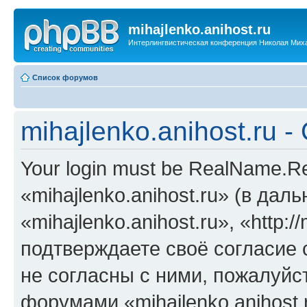
mihajlenko.anihost.ru
Интерлингвистическая конференция Николая Мих
Список форумов
mihajlenko.anihost.ru 
Your login must be RealName.
«mihajlenko.anihost.ru» (в да
«mihajlenko.anihost.ru», «http://
подтверждаете своё согласие
не согласны с ними, пожалуйст
форумами «mihajlenko.anihost.