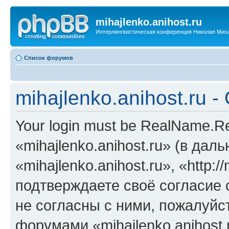
mihajlenko.anihost.ru
Интерлингвистическая конференция Николая Мих
Список форумов
mihajlenko.anihost.ru 
Your login must be RealName.
«mihajlenko.anihost.ru» (в да
«mihajlenko.anihost.ru», «http://
подтверждаете своё согласие
не согласны с ними, пожалуйст
форумами «mihajlenko.anihost.