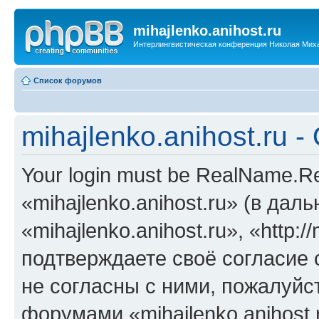
mihajlenko.anihost.ru
Интерлингвистическая конференция Николая Мих
Список форумов
mihajlenko.anihost.ru 
Your login must be RealName.
«mihajlenko.anihost.ru» (в да
«mihajlenko.anihost.ru», «http://
подтверждаете своё согласие
не согласны с ними, пожалуйст
форумами «mihajlenko.anihost.