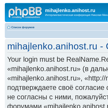
mihajlenko.anihost.ru
Интерлингвистическая конференция Николая Мих
Список форумов
mihajlenko.anihost.ru 
Your login must be RealName.
«mihajlenko.anihost.ru» (в да
«mihajlenko.anihost.ru», «http://
подтверждаете своё согласие
не согласны с ними, пожалуйст
форумами «mihajlenko.anihost.