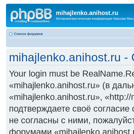
mihajlenko.anihost.ru
Интерлингвистическая конференция Николая Мих
Список форумов
mihajlenko.anihost.ru 
Your login must be RealName.
«mihajlenko.anihost.ru» (в да
«mihajlenko.anihost.ru», «http://
подтверждаете своё согласие
не согласны с ними, пожалуйст
форумами «mihajlenko.anihost.