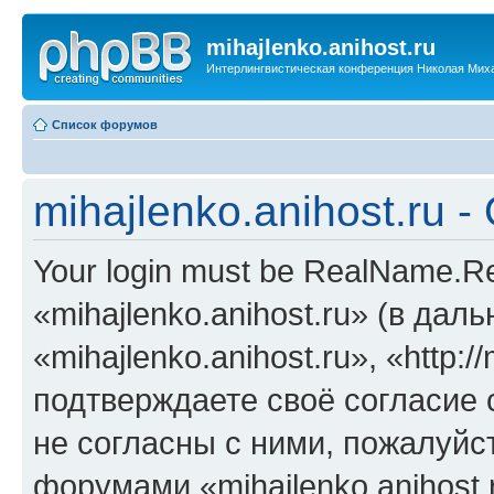
mihajlenko.anihost.ru
Интерлингвистическая конференция Николая Мих
Список форумов
mihajlenko.anihost.ru 
Your login must be RealName.
«mihajlenko.anihost.ru» (в да
«mihajlenko.anihost.ru», «http://
подтверждаете своё согласие
не согласны с ними, пожалуйст
форумами «mihajlenko.anihost.