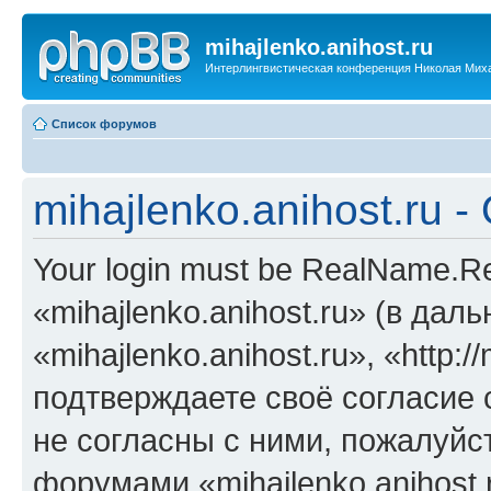
mihajlenko.anihost.ru
Интерлингвистическая конференция Николая Мих
Список форумов
mihajlenko.anihost.ru 
Your login must be RealName.
«mihajlenko.anihost.ru» (в да
«mihajlenko.anihost.ru», «http://
подтверждаете своё согласие
не согласны с ними, пожалуйст
форумами «mihajlenko.anihost.