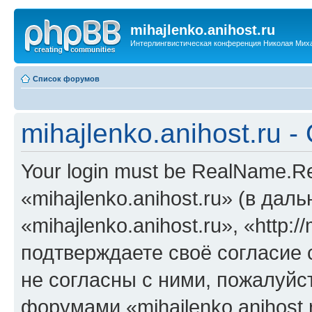
mihajlenko.anihost.ru
Интерлингвистическая конференция Николая Мих
Список форумов
mihajlenko.anihost.ru 
Your login must be RealName.
«mihajlenko.anihost.ru» (в да
«mihajlenko.anihost.ru», «http://
подтверждаете своё согласие
не согласны с ними, пожалуйст
форумами «mihajlenko.anihost.