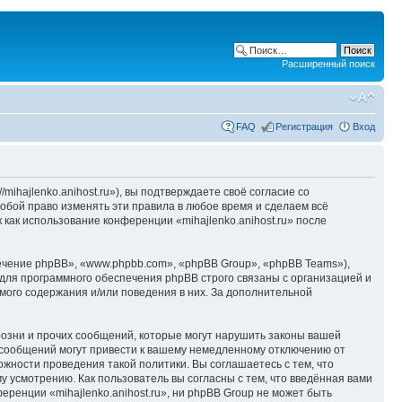
Расширенный поиск
FAQ
Регистрация
Вход
/mihajlenko.anihost.ru»), вы подтверждаете своё согласие со
собой право изменять эти правила в любое время и сделаем всё
 как использование конференции «mihajlenko.anihost.ru» после
чение phpBB», «www.phpbb.com», «phpBB Group», «phpBB Teams»),
для программного обеспечения phpBB строго связаны с организацией и
мого содержания и/или поведения в них. За дополнительной
озни и прочих сообщений, которые могут нарушить законы вашей
х сообщений могут привести к вашему немедленному отключению от
ожности проведения такой политики. Вы соглашаетесь с тем, что
у усмотрению. Как пользователь вы согласны с тем, что введённая вами
ренции «mihajlenko.anihost.ru», ни phpBB Group не может быть