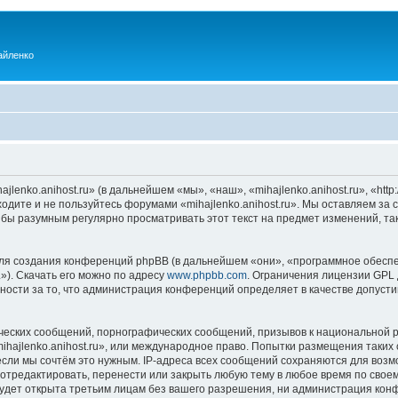
айленко
enko.anihost.ru» (в дальнейшем «мы», «наш», «mihajlenko.anihost.ru», «http:/
одите и не пользуйтесь форумами «mihajlenko.anihost.ru». Мы оставляем за 
 бы разумным регулярно просматривать этот текст на предмет изменений, так
я создания конференций phpBB (в дальнейшем «они», «программное обеспе
»). Скачать его можно по адресу
www.phpbb.com
. Ограничения лицензии GPL 
ности за то, что администрация конференций определяет в качестве допусти
ческих сообщений, порнографических сообщений, призывов к национальной р
mihajlenko.anihost.ru», или международное право. Попытки размещения таки
если мы сочтём это нужным. IP-адреса всех сообщений сохраняются для возм
 отредактировать, перенести или закрыть любую тему в любое время по своем
удет открыта третьим лицам без вашего разрешения, ни администрация конфе