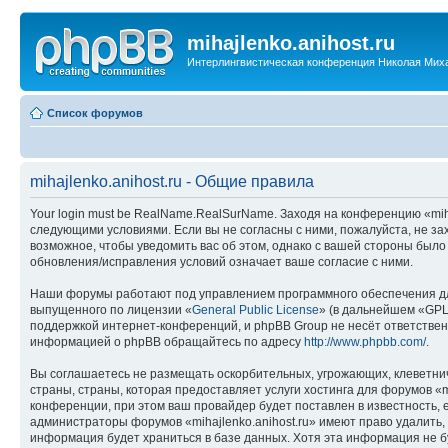
mihajlenko.anihost.ru
Интерлингвистическая конференция Николая Мих
Список форумов
mihajlenko.anihost.ru - Общие правила
Your login must be RealName.RealSurName. Заходя на конференцию «mihajl
следующими условиями. Если вы не согласны с ними, пожалуйста, не зах
возможное, чтобы уведомить вас об этом, однако с вашей стороны было
обновления/исправления условий означает ваше согласие с ними.
Наши форумы работают под управлением программного обеспечения дл
выпущенного по лицензии «
General Public License
» (в дальнейшем «GPL
поддержкой интернет-конференций, и phpBB Group не несёт ответствен
информацией о phpBB обращайтесь по адресу
http://www.phpbb.com/
.
Вы соглашаетесь не размещать оскорбительных, угрожающих, клеветни
страны, страны, которая предоставляет услуги хостинга для форумов «
конференции, при этом ваш провайдер будет поставлен в известность, 
администраторы форумов «mihajlenko.anihost.ru» имеют право удалить,
информация будет храниться в базе данных. Хотя эта информация не б