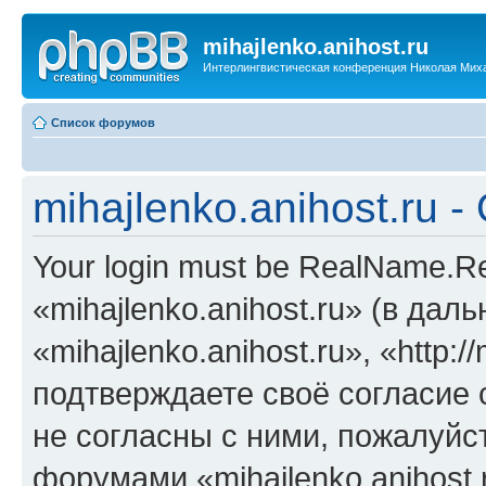
mihajlenko.anihost.ru
Интерлингвистическая конференция Николая Мих
Список форумов
mihajlenko.anihost.ru 
Your login must be RealName.
«mihajlenko.anihost.ru» (в да
«mihajlenko.anihost.ru», «http://
подтверждаете своё согласие
не согласны с ними, пожалуйст
форумами «mihajlenko.anihost.