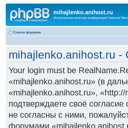
mihajlenko.anihost.ru
Интерлингвистическая конференция Николая Мих
Список форумов
mihajlenko.anihost.ru 
Your login must be RealName.
«mihajlenko.anihost.ru» (в да
«mihajlenko.anihost.ru», «http://
подтверждаете своё согласие
не согласны с ними, пожалуйст
форумами «mihajlenko.anihost.