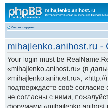
mihajlenko.anihost.ru
Интерлингвистическая конференция Николая Мих
Список форумов
mihajlenko.anihost.ru 
Your login must be RealName.
«mihajlenko.anihost.ru» (в да
«mihajlenko.anihost.ru», «http://
подтверждаете своё согласие
не согласны с ними, пожалуйст
форумами «mihajlenko.anihost.