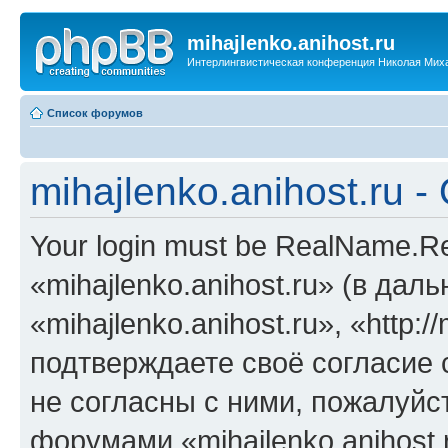
mihajlenko.anihost.ru
Интерлингвистическая конференция Николая Мих
Список форумов
mihajlenko.anihost.ru 
Your login must be RealName.
«mihajlenko.anihost.ru» (в да
«mihajlenko.anihost.ru», «http://
подтверждаете своё согласие
не согласны с ними, пожалуйст
форумами «mihajlenko.anihost.