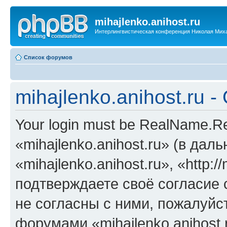
mihajlenko.anihost.ru
Интерлингвистическая конференция Николая Мих
Список форумов
mihajlenko.anihost.ru 
Your login must be RealName.
«mihajlenko.anihost.ru» (в да
«mihajlenko.anihost.ru», «http://
подтверждаете своё согласие
не согласны с ними, пожалуйст
форумами «mihajlenko.anihost.