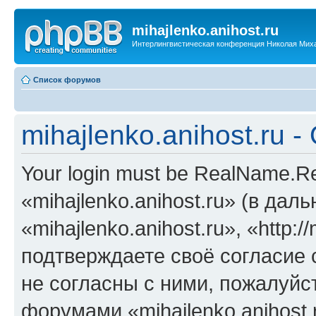
mihajlenko.anihost.ru
Интерлингвистическая конференция Николая Мих
Список форумов
mihajlenko.anihost.ru 
Your login must be RealName.
«mihajlenko.anihost.ru» (в да
«mihajlenko.anihost.ru», «http://
подтверждаете своё согласие
не согласны с ними, пожалуйст
форумами «mihajlenko.anihost.