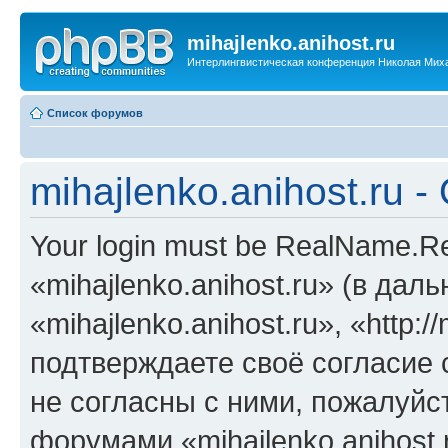
mihajlenko.anihost.ru
Интерлингвистическая конференция Николая Мих
Список форумов
mihajlenko.anihost.ru 
Your login must be RealName.
«mihajlenko.anihost.ru» (в да
«mihajlenko.anihost.ru», «http://
подтверждаете своё согласие
не согласны с ними, пожалуйст
форумами «mihajlenko.anihost.