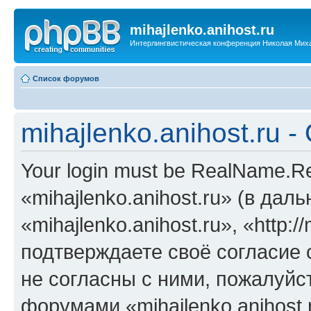
mihajlenko.anihost.ru
Интерлингвистическая конференция Николая Мих
Список форумов
mihajlenko.anihost.ru 
Your login must be RealName.
«mihajlenko.anihost.ru» (в да
«mihajlenko.anihost.ru», «http://
подтверждаете своё согласие
не согласны с ними, пожалуйст
форумами «mihajlenko.anihost.