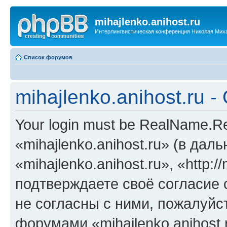
mihajlenko.anihost.ru
Интерлингвистическая конференция Николая Мих
Список форумов
mihajlenko.anihost.ru 
Your login must be RealName.
«mihajlenko.anihost.ru» (в да
«mihajlenko.anihost.ru», «http://
подтверждаете своё согласие
не согласны с ними, пожалуйст
форумами «mihajlenko.anihost.