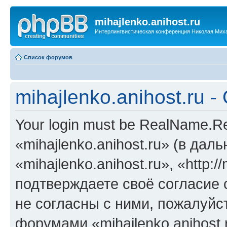
mihajlenko.anihost.ru
Интерлингвистическая конференция Николая Мих
Список форумов
mihajlenko.anihost.ru 
Your login must be RealName.
«mihajlenko.anihost.ru» (в да
«mihajlenko.anihost.ru», «http://
подтверждаете своё согласие
не согласны с ними, пожалуйст
форумами «mihajlenko.anihost.