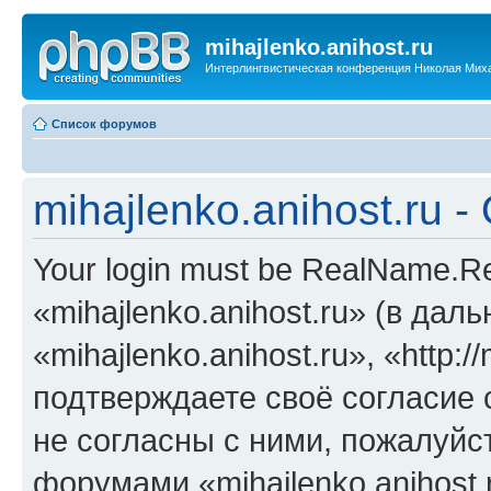
mihajlenko.anihost.ru
Интерлингвистическая конференция Николая Мих
Список форумов
mihajlenko.anihost.ru 
Your login must be RealName.
«mihajlenko.anihost.ru» (в да
«mihajlenko.anihost.ru», «http://
подтверждаете своё согласие
не согласны с ними, пожалуйст
форумами «mihajlenko.anihost.