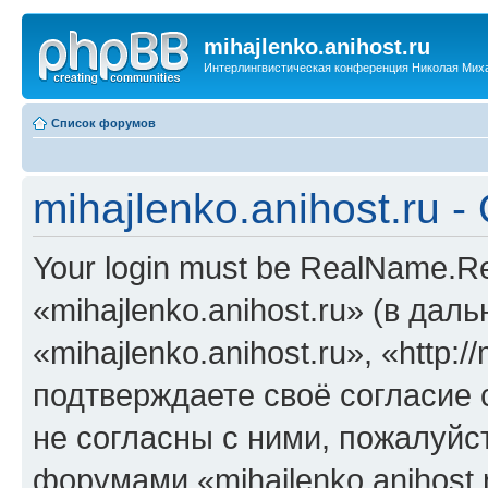
mihajlenko.anihost.ru
Интерлингвистическая конференция Николая Мих
Список форумов
mihajlenko.anihost.ru 
Your login must be RealName.
«mihajlenko.anihost.ru» (в да
«mihajlenko.anihost.ru», «http://
подтверждаете своё согласие
не согласны с ними, пожалуйст
форумами «mihajlenko.anihost.