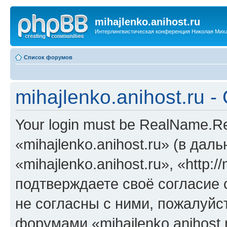
mihajlenko.anihost.ru
Интерлингвистическая конференция Николая Мих
Список форумов
mihajlenko.anihost.ru 
Your login must be RealName.
«mihajlenko.anihost.ru» (в да
«mihajlenko.anihost.ru», «http://
подтверждаете своё согласие
не согласны с ними, пожалуйст
форумами «mihajlenko.anihost.