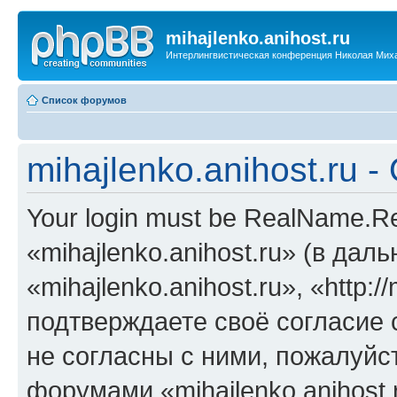
mihajlenko.anihost.ru
Интерлингвистическая конференция Николая Мих
Список форумов
mihajlenko.anihost.ru 
Your login must be RealName.
«mihajlenko.anihost.ru» (в да
«mihajlenko.anihost.ru», «http://
подтверждаете своё согласие
не согласны с ними, пожалуйст
форумами «mihajlenko.anihost.