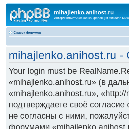
mihajlenko.anihost.ru
Интерлингвистическая конференция Николая Мих
Список форумов
mihajlenko.anihost.ru 
Your login must be RealName.
«mihajlenko.anihost.ru» (в да
«mihajlenko.anihost.ru», «http://
подтверждаете своё согласие
не согласны с ними, пожалуйст
форумами «mihajlenko.anihost.