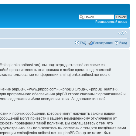
Расширенный поиск
FAQ
Регистрация
Вход
/mihajlenko.anihost.ru»), вы подтверждаете своё согласие со
собой право изменять эти правила в любое время и сделаем всё
 как использование конференции «mihajlenko.anihost.ru» после
чение phpBB», «www.phpbb.com», «phpBB Group», «phpBB Teams»),
для программного обеспечения phpBB строго связаны с организацией и
мого содержания и/или поведения в них. За дополнительной
озни и прочих сообщений, которые могут нарушить законы вашей
х сообщений могут привести к вашему немедленному отключению от
ожности проведения такой политики. Вы соглашаетесь с тем, что
у усмотрению. Как пользователь вы согласны с тем, что введённая вами
ренции «mihajlenko.anihost.ru», ни phpBB Group не может быть