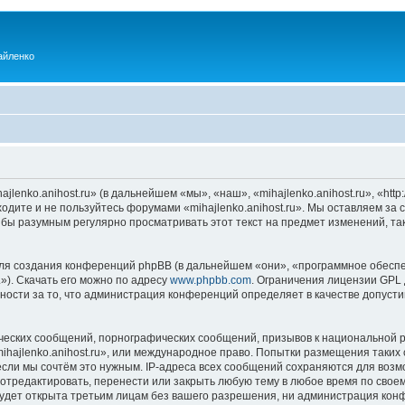
айленко
enko.anihost.ru» (в дальнейшем «мы», «наш», «mihajlenko.anihost.ru», «http:/
одите и не пользуйтесь форумами «mihajlenko.anihost.ru». Мы оставляем за 
 бы разумным регулярно просматривать этот текст на предмет изменений, так
я создания конференций phpBB (в дальнейшем «они», «программное обеспе
»). Скачать его можно по адресу
www.phpbb.com
. Ограничения лицензии GPL 
ности за то, что администрация конференций определяет в качестве допусти
ческих сообщений, порнографических сообщений, призывов к национальной р
mihajlenko.anihost.ru», или международное право. Попытки размещения таки
если мы сочтём это нужным. IP-адреса всех сообщений сохраняются для возм
 отредактировать, перенести или закрыть любую тему в любое время по своем
удет открыта третьим лицам без вашего разрешения, ни администрация конфе