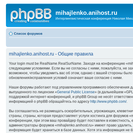
mihajlenko.anihost.ru
Интерлингвистическая конференция Николая Мих
Список форумов
mihajlenko.anihost.ru - Общие правила
Your login must be RealName.RealSurName. Заходя на конференцию «mihajl
следующими условиями. Если вы не согласны с ними, пожалуйста, не зах
возможное, чтобы уведомить вас об этом, однако с вашей стороны было
обновления/исправления условий означает ваше согласие с ними.
Наши форумы работают под управлением программного обеспечения дл
выпущенного по лицензии «
General Public License
» (в дальнейшем «GPL
поддержкой интернет-конференций, и phpBB Group не несёт ответствен
информацией о phpBB обращайтесь по адресу
http://www.phpbb.com/
.
Вы соглашаетесь не размещать оскорбительных, угрожающих, клеветни
страны, страны, которая предоставляет услуги хостинга для форумов «
конференции, при этом ваш провайдер будет поставлен в известность, 
администраторы форумов «mihajlenko.anihost.ru» имеют право удалить,
информация будет храниться в базе данных. Хотя эта информация не б