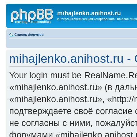
mihajlenko.anihost.ru
Интерлингвистическая конференция Николая Мих
Список форумов
mihajlenko.anihost.ru 
Your login must be RealName.
«mihajlenko.anihost.ru» (в да
«mihajlenko.anihost.ru», «http://
подтверждаете своё согласие
не согласны с ними, пожалуйст
форумами «mihajlenko.anihost.