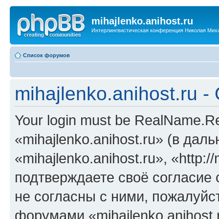
mihajlenko.anihost.ru
Интерлингвистическая конференция Николая Мих
Список форумов
mihajlenko.anihost.ru 
Your login must be RealName.
«mihajlenko.anihost.ru» (в да
«mihajlenko.anihost.ru», «http://
подтверждаете своё согласие
не согласны с ними, пожалуйст
форумами «mihajlenko.anihost.