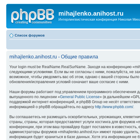
mihajlenko.anihost.ru
Интерлингвистическая конференция Николая Мих
Список форумов
mihajlenko.anihost.ru - Общие правила
Your login must be RealName.RealSurName. Заходя на конференцию «mihajl
следующими условиями. Если вы не согласны с ними, пожалуйста, не зах
возможное, чтобы уведомить вас об этом, однако с вашей стороны было
обновления/исправления условий означает ваше согласие с ними.
Наши форумы работают под управлением программного обеспечения дл
выпущенного по лицензии «
General Public License
» (в дальнейшем «GPL
поддержкой интернет-конференций, и phpBB Group не несёт ответствен
информацией о phpBB обращайтесь по адресу
http://www.phpbb.com/
.
Вы соглашаетесь не размещать оскорбительных, угрожающих, клеветни
страны, страны, которая предоставляет услуги хостинга для форумов «
конференции, при этом ваш провайдер будет поставлен в известность, 
администраторы форумов «mihajlenko.anihost.ru» имеют право удалить,
информация будет храниться в базе данных. Хотя эта информация не б