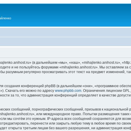
айленко
enko.anihost.ru» (в дальнейшем «мы», «наш», «mihajlenko.anihost.ru», «http:/
одите и не пользуйтесь форумами «mihajlenko.anihost.ru». Мы оставляем за 
 бы разумным регулярно просматривать этот текст на предмет изменений, так
я создания конференций phpBB (в дальнейшем «они», «программное обеспе
»). Скачать его можно по адресу
www.phpbb.com
. Ограничения лицензии GPL 
ности за то, что администрация конференций определяет в качестве допусти
ческих сообщений, порнографических сообщений, призывов к национальной р
mihajlenko.anihost.ru», или международное право. Попытки размещения таки
если мы сочтём это нужным. IP-адреса всех сообщений сохраняются для возм
 отредактировать, перенести или закрыть любую тему в любое время по своем
удет открыта третьим лицам без вашего разрешения, ни администрация конфе