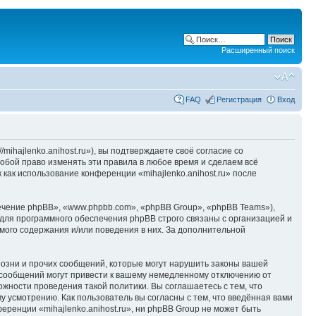
Расширенный поиск
FAQ
Регистрация
Вход
/mihajlenko.anihost.ru»), вы подтверждаете своё согласие со
собой право изменять эти правила в любое время и сделаем всё
 как использование конференции «mihajlenko.anihost.ru» после
чение phpBB», «www.phpbb.com», «phpBB Group», «phpBB Teams»),
для программного обеспечения phpBB строго связаны с организацией и
мого содержания и/или поведения в них. За дополнительной
озни и прочих сообщений, которые могут нарушить законы вашей
х сообщений могут привести к вашему немедленному отключению от
ожности проведения такой политики. Вы соглашаетесь с тем, что
у усмотрению. Как пользователь вы согласны с тем, что введённая вами
ренции «mihajlenko.anihost.ru», ни phpBB Group не может быть