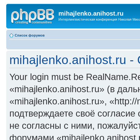
mihajlenko.anihost.ru
Интерлингвистическая конференция Николая Мих
Список форумов
mihajlenko.anihost.ru 
Your login must be RealName.
«mihajlenko.anihost.ru» (в да
«mihajlenko.anihost.ru», «http://
подтверждаете своё согласие
не согласны с ними, пожалуйст
форумами «mihajlenko.anihost.