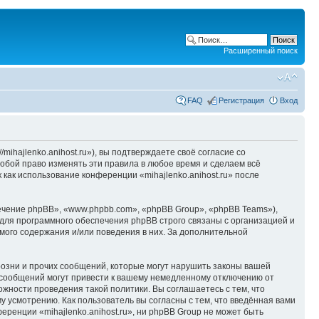
Расширенный поиск
FAQ
Регистрация
Вход
/mihajlenko.anihost.ru»), вы подтверждаете своё согласие со
собой право изменять эти правила в любое время и сделаем всё
 как использование конференции «mihajlenko.anihost.ru» после
чение phpBB», «www.phpbb.com», «phpBB Group», «phpBB Teams»),
для программного обеспечения phpBB строго связаны с организацией и
мого содержания и/или поведения в них. За дополнительной
озни и прочих сообщений, которые могут нарушить законы вашей
х сообщений могут привести к вашему немедленному отключению от
ожности проведения такой политики. Вы соглашаетесь с тем, что
у усмотрению. Как пользователь вы согласны с тем, что введённая вами
ренции «mihajlenko.anihost.ru», ни phpBB Group не может быть