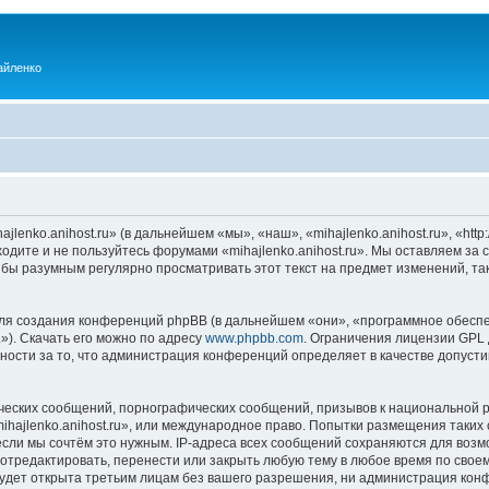
айленко
enko.anihost.ru» (в дальнейшем «мы», «наш», «mihajlenko.anihost.ru», «http:/
одите и не пользуйтесь форумами «mihajlenko.anihost.ru». Мы оставляем за 
 бы разумным регулярно просматривать этот текст на предмет изменений, так
я создания конференций phpBB (в дальнейшем «они», «программное обеспе
»). Скачать его можно по адресу
www.phpbb.com
. Ограничения лицензии GPL 
ности за то, что администрация конференций определяет в качестве допусти
ческих сообщений, порнографических сообщений, призывов к национальной р
mihajlenko.anihost.ru», или международное право. Попытки размещения таки
если мы сочтём это нужным. IP-адреса всех сообщений сохраняются для возм
 отредактировать, перенести или закрыть любую тему в любое время по своем
удет открыта третьим лицам без вашего разрешения, ни администрация конфе