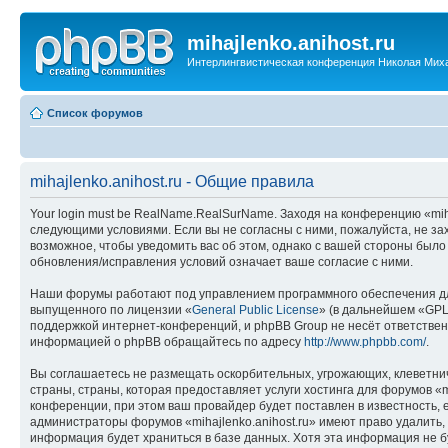
mihajlenko.anihost.ru
Интерлингвистическая конференция Николая Мих
Список форумов
mihajlenko.anihost.ru - Общие правила
Your login must be RealName.RealSurName. Заходя на конференцию «mihajl
следующими условиями. Если вы не согласны с ними, пожалуйста, не зах
возможное, чтобы уведомить вас об этом, однако с вашей стороны было
обновления/исправления условий означает ваше согласие с ними.
Наши форумы работают под управлением программного обеспечения дл
выпущенного по лицензии «
General Public License
» (в дальнейшем «GPL
поддержкой интернет-конференций, и phpBB Group не несёт ответствен
информацией о phpBB обращайтесь по адресу
http://www.phpbb.com/
.
Вы соглашаетесь не размещать оскорбительных, угрожающих, клеветни
страны, страны, которая предоставляет услуги хостинга для форумов «
конференции, при этом ваш провайдер будет поставлен в известность, 
администраторы форумов «mihajlenko.anihost.ru» имеют право удалить,
информация будет храниться в базе данных. Хотя эта информация не б