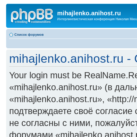
mihajlenko.anihost.ru
Интерлингвистическая конференция Николая Мих
Список форумов
mihajlenko.anihost.ru 
Your login must be RealName.
«mihajlenko.anihost.ru» (в да
«mihajlenko.anihost.ru», «http://
подтверждаете своё согласие
не согласны с ними, пожалуйст
форумами «mihajlenko.anihost.