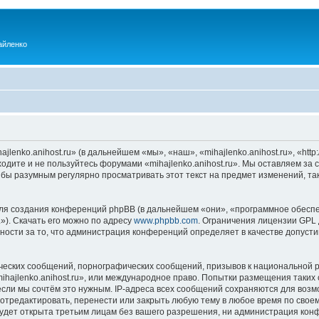
айленко
enko.anihost.ru» (в дальнейшем «мы», «наш», «mihajlenko.anihost.ru», «http:/
одите и не пользуйтесь форумами «mihajlenko.anihost.ru». Мы оставляем за 
 бы разумным регулярно просматривать этот текст на предмет изменений, так
я создания конференций phpBB (в дальнейшем «они», «программное обеспе
»). Скачать его можно по адресу
www.phpbb.com
. Ограничения лицензии GPL 
ности за то, что администрация конференций определяет в качестве допусти
ческих сообщений, порнографических сообщений, призывов к национальной р
mihajlenko.anihost.ru», или международное право. Попытки размещения таки
если мы сочтём это нужным. IP-адреса всех сообщений сохраняются для возм
 отредактировать, перенести или закрыть любую тему в любое время по своем
удет открыта третьим лицам без вашего разрешения, ни администрация конфе