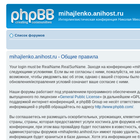
mihajlenko.anihost.ru
Интерлингвистическая конференция Николая Мих
Список форумов
mihajlenko.anihost.ru - Общие правила
Your login must be RealName.RealSurName. Заходя на конференцию «mihajl
следующими условиями. Если вы не согласны с ними, пожалуйста, не зах
возможное, чтобы уведомить вас об этом, однако с вашей стороны было
обновления/исправления условий означает ваше согласие с ними.
Наши форумы работают под управлением программного обеспечения дл
выпущенного по лицензии «
General Public License
» (в дальнейшем «GPL
поддержкой интернет-конференций, и phpBB Group не несёт ответствен
информацией о phpBB обращайтесь по адресу
http://www.phpbb.com/
.
Вы соглашаетесь не размещать оскорбительных, угрожающих, клеветни
страны, страны, которая предоставляет услуги хостинга для форумов «
конференции, при этом ваш провайдер будет поставлен в известность, 
администраторы форумов «mihajlenko.anihost.ru» имеют право удалить,
информация будет храниться в базе данных. Хотя эта информация не б