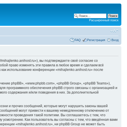
Расширенный поиск
FAQ
Регистрация
Вход
/mihajlenko.anihost.ru»), вы подтверждаете своё согласие со
собой право изменять эти правила в любое время и сделаем всё
 как использование конференции «mihajlenko.anihost.ru» после
чение phpBB», «www.phpbb.com», «phpBB Group», «phpBB Teams»),
для программного обеспечения phpBB строго связаны с организацией и
мого содержания и/или поведения в них. За дополнительной
озни и прочих сообщений, которые могут нарушить законы вашей
х сообщений могут привести к вашему немедленному отключению от
ожности проведения такой политики. Вы соглашаетесь с тем, что
у усмотрению. Как пользователь вы согласны с тем, что введённая вами
ренции «mihajlenko.anihost.ru», ни phpBB Group не может быть