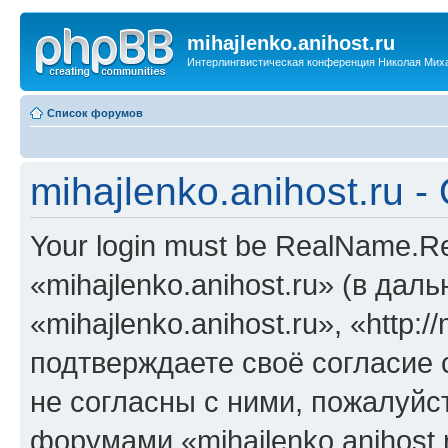
mihajlenko.anihost.ru
Интерлингвистическая конференция Николая Мих
Список форумов
mihajlenko.anihost.ru 
Your login must be RealName.
«mihajlenko.anihost.ru» (в да
«mihajlenko.anihost.ru», «http://
подтверждаете своё согласие
не согласны с ними, пожалуйст
форумами «mihajlenko.anihost.