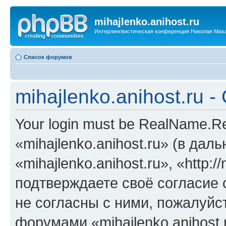
mihajlenko.anihost.ru
Интерлингвистическая конференция Николая Мих
Список форумов
mihajlenko.anihost.ru 
Your login must be RealName.
«mihajlenko.anihost.ru» (в да
«mihajlenko.anihost.ru», «http://
подтверждаете своё согласие
не согласны с ними, пожалуйст
форумами «mihajlenko.anihost.