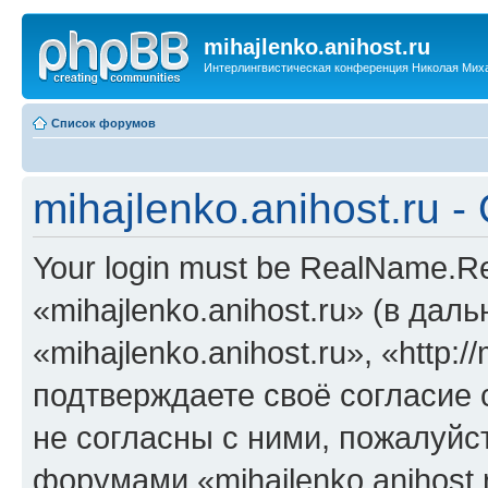
mihajlenko.anihost.ru
Интерлингвистическая конференция Николая Мих
Список форумов
mihajlenko.anihost.ru 
Your login must be RealName.
«mihajlenko.anihost.ru» (в да
«mihajlenko.anihost.ru», «http://
подтверждаете своё согласие
не согласны с ними, пожалуйст
форумами «mihajlenko.anihost.