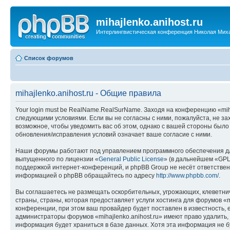
mihajlenko.anihost.ru
Интерлингвистическая конференция Николая Мих
Список форумов
mihajlenko.anihost.ru - Общие правила
Your login must be RealName.RealSurName. Заходя на конференцию «mihajl
следующими условиями. Если вы не согласны с ними, пожалуйста, не зах
возможное, чтобы уведомить вас об этом, однако с вашей стороны было
обновления/исправления условий означает ваше согласие с ними.
Наши форумы работают под управлением программного обеспечения дл
выпущенного по лицензии «
General Public License
» (в дальнейшем «GPL
поддержкой интернет-конференций, и phpBB Group не несёт ответствен
информацией о phpBB обращайтесь по адресу
http://www.phpbb.com/
.
Вы соглашаетесь не размещать оскорбительных, угрожающих, клеветни
страны, страны, которая предоставляет услуги хостинга для форумов «
конференции, при этом ваш провайдер будет поставлен в известность, 
администраторы форумов «mihajlenko.anihost.ru» имеют право удалить,
информация будет храниться в базе данных. Хотя эта информация не б