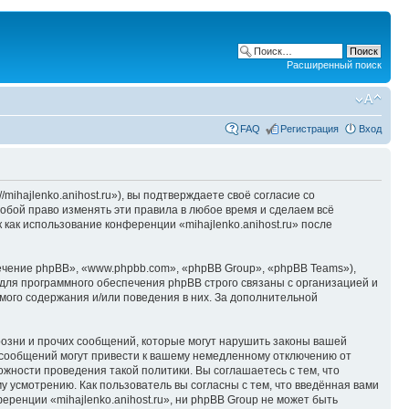
Расширенный поиск
FAQ
Регистрация
Вход
/mihajlenko.anihost.ru»), вы подтверждаете своё согласие со
собой право изменять эти правила в любое время и сделаем всё
 как использование конференции «mihajlenko.anihost.ru» после
чение phpBB», «www.phpbb.com», «phpBB Group», «phpBB Teams»),
для программного обеспечения phpBB строго связаны с организацией и
мого содержания и/или поведения в них. За дополнительной
озни и прочих сообщений, которые могут нарушить законы вашей
х сообщений могут привести к вашему немедленному отключению от
ожности проведения такой политики. Вы соглашаетесь с тем, что
у усмотрению. Как пользователь вы согласны с тем, что введённая вами
ренции «mihajlenko.anihost.ru», ни phpBB Group не может быть