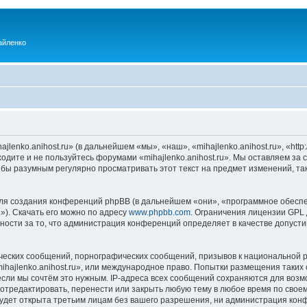
айленко
enko.anihost.ru» (в дальнейшем «мы», «наш», «mihajlenko.anihost.ru», «http:/
одите и не пользуйтесь форумами «mihajlenko.anihost.ru». Мы оставляем за 
 бы разумным регулярно просматривать этот текст на предмет изменений, так
я создания конференций phpBB (в дальнейшем «они», «программное обеспе
»). Скачать его можно по адресу
www.phpbb.com
. Ограничения лицензии GPL 
ности за то, что администрация конференций определяет в качестве допусти
ческих сообщений, порнографических сообщений, призывов к национальной р
mihajlenko.anihost.ru», или международное право. Попытки размещения таки
если мы сочтём это нужным. IP-адреса всех сообщений сохраняются для возм
 отредактировать, перенести или закрыть любую тему в любое время по своем
удет открыта третьим лицам без вашего разрешения, ни администрация конфе