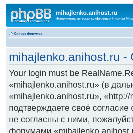
mihajlenko.anihost.ru
Интерлингвистическая конференция Николая Мих
Список форумов
mihajlenko.anihost.ru 
Your login must be RealName.
«mihajlenko.anihost.ru» (в да
«mihajlenko.anihost.ru», «http://
подтверждаете своё согласие
не согласны с ними, пожалуйст
форумами «mihajlenko.anihost.