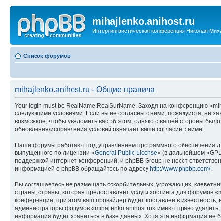
mihajlenko.anihost.ru
Интерлингвистическая конференция Николая Мих
Список форумов
mihajlenko.anihost.ru - Общие правила
Your login must be RealName.RealSurName. Заходя на конференцию «mihajl
следующими условиями. Если вы не согласны с ними, пожалуйста, не зах
возможное, чтобы уведомить вас об этом, однако с вашей стороны было
обновления/исправления условий означает ваше согласие с ними.
Наши форумы работают под управлением программного обеспечения дл
выпущенного по лицензии «
General Public License
» (в дальнейшем «GPL
поддержкой интернет-конференций, и phpBB Group не несёт ответствен
информацией о phpBB обращайтесь по адресу
http://www.phpbb.com/
.
Вы соглашаетесь не размещать оскорбительных, угрожающих, клеветни
страны, страны, которая предоставляет услуги хостинга для форумов «
конференции, при этом ваш провайдер будет поставлен в известность, 
администраторы форумов «mihajlenko.anihost.ru» имеют право удалить,
информация будет храниться в базе данных. Хотя эта информация не б