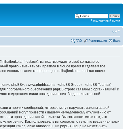
Расширенный поиск
FAQ
Регистрация
Вход
/mihajlenko.anihost.ru»), вы подтверждаете своё согласие со
собой право изменять эти правила в любое время и сделаем всё
 как использование конференции «mihajlenko.anihost.ru» после
чение phpBB», «www.phpbb.com», «phpBB Group», «phpBB Teams»),
для программного обеспечения phpBB строго связаны с организацией и
мого содержания и/или поведения в них. За дополнительной
озни и прочих сообщений, которые могут нарушить законы вашей
х сообщений могут привести к вашему немедленному отключению от
ожности проведения такой политики. Вы соглашаетесь с тем, что
у усмотрению. Как пользователь вы согласны с тем, что введённая вами
ренции «mihajlenko.anihost.ru», ни phpBB Group не может быть