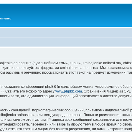
айленко
enko.anihost.ru» (в дальнейшем «мы», «наш», «mihajlenko.anihost.ru», «http:/
одите и не пользуйтесь форумами «mihajlenko.anihost.ru». Мы оставляем за 
 бы разумным регулярно просматривать этот текст на предмет изменений, так
я создания конференций phpBB (в дальнейшем «они», «программное обеспе
»). Скачать его можно по адресу
www.phpbb.com
. Ограничения лицензии GPL 
ности за то, что администрация конференций определяет в качестве допусти
ческих сообщений, порнографических сообщений, призывов к национальной р
mihajlenko.anihost.ru», или международное право. Попытки размещения таки
если мы сочтём это нужным. IP-адреса всех сообщений сохраняются для возм
 отредактировать, перенести или закрыть любую тему в любое время по своем
удет открыта третьим лицам без вашего разрешения, ни администрация конфе