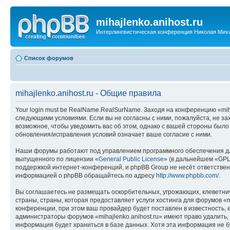
mihajlenko.anihost.ru
Интерлингвистическая конференция Николая Мих
Список форумов
mihajlenko.anihost.ru - Общие правила
Your login must be RealName.RealSurName. Заходя на конференцию «mihajl
следующими условиями. Если вы не согласны с ними, пожалуйста, не зах
возможное, чтобы уведомить вас об этом, однако с вашей стороны было
обновления/исправления условий означает ваше согласие с ними.
Наши форумы работают под управлением программного обеспечения дл
выпущенного по лицензии «
General Public License
» (в дальнейшем «GPL
поддержкой интернет-конференций, и phpBB Group не несёт ответствен
информацией о phpBB обращайтесь по адресу
http://www.phpbb.com/
.
Вы соглашаетесь не размещать оскорбительных, угрожающих, клеветни
страны, страны, которая предоставляет услуги хостинга для форумов «
конференции, при этом ваш провайдер будет поставлен в известность, 
администраторы форумов «mihajlenko.anihost.ru» имеют право удалить,
информация будет храниться в базе данных. Хотя эта информация не б