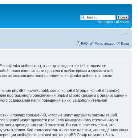
Расширенный поиск
FAQ
Регистрация
Вход
/mihajlenko.anihost.ru»), вы подтверждаете своё согласие со
собой право изменять эти правила в любое время и сделаем всё
 как использование конференции «mihajlenko.anihost.ru» после
чение phpBB», «www.phpbb.com», «phpBB Group», «phpBB Teams»),
для программного обеспечения phpBB строго связаны с организацией и
мого содержания и/или поведения в них. За дополнительной
озни и прочих сообщений, которые могут нарушить законы вашей
х сообщений могут привести к вашему немедленному отключению от
ожности проведения такой политики. Вы соглашаетесь с тем, что
у усмотрению. Как пользователь вы согласны с тем, что введённая вами
ренции «mihajlenko.anihost.ru», ни phpBB Group не может быть