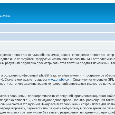
айленко
enko.anihost.ru» (в дальнейшем «мы», «наш», «mihajlenko.anihost.ru», «http:/
одите и не пользуйтесь форумами «mihajlenko.anihost.ru». Мы оставляем за 
 бы разумным регулярно просматривать этот текст на предмет изменений, так
я создания конференций phpBB (в дальнейшем «они», «программное обеспе
»). Скачать его можно по адресу
www.phpbb.com
. Ограничения лицензии GPL 
ности за то, что администрация конференций определяет в качестве допусти
ческих сообщений, порнографических сообщений, призывов к национальной р
mihajlenko.anihost.ru», или международное право. Попытки размещения таки
если мы сочтём это нужным. IP-адреса всех сообщений сохраняются для возм
 отредактировать, перенести или закрыть любую тему в любое время по своем
удет открыта третьим лицам без вашего разрешения, ни администрация конфе